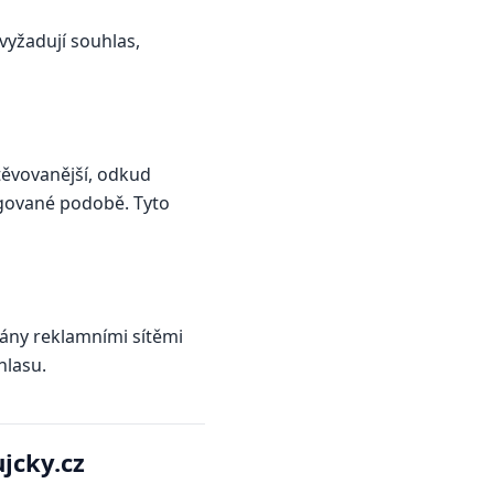
vyžadují souhlas,
těvovanější, odkud
egované podobě. Tyto
vány reklamními sítěmi
hlasu.
jcky.cz