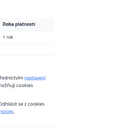
Doba platnosti
1 rok
třednictvím
nastavení
možňují cookies
 Odhlásit se z cookies
hoices
.