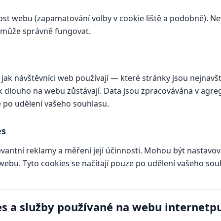
nost webu (zapamatování volby v cookie liště a podobně). Ne
emůže správně fungovat.
jak návštěvníci web používají — které stránky jsou nejnavš
jak dlouho na webu zůstávají. Data jsou zpracovávána v agr
e po udělení vašeho souhlasu.
es
evantní reklamy a měření její účinnosti. Mohou být nastavo
webu. Tyto cookies se načítají pouze po udělení vašeho sou
s a služby používané na webu internetpu