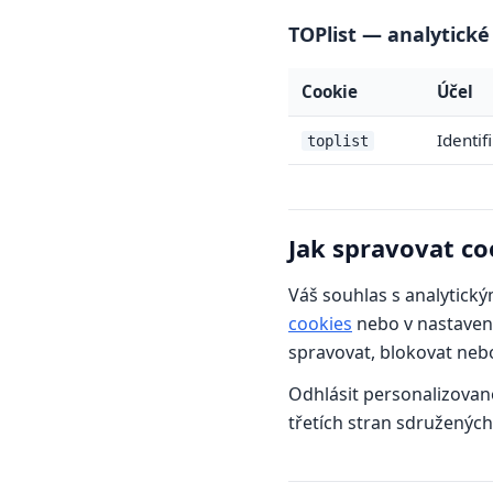
TOPlist — analytické
Cookie
Účel
Identif
toplist
Jak spravovat co
Váš souhlas s analytick
cookies
nebo v nastavení
spravovat, blokovat neb
Odhlásit personalizova
třetích stran sdružených 