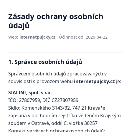
Zásady ochrany osobních
údajů
Web:
internetpujcky.cz
· Účinnost od: 2026-04-22
1. Správce osobních údajů
Správcem osobních údajů zpracovávaných v
souvislosti s provozem webu
internetpujcky.cz
je:
SIALINI, spol. s r.o.
IČO: 27807959, DIČ CZ27807959
Sídlo: Komenského 3143/32, 747 21 Kravaře
zapsaná v obchodním rejstříku vedeném Krajským
soudem v Ostravě, oddíl C, vložka 30257
Kontakt ve věcech ochrany osobních údajů: