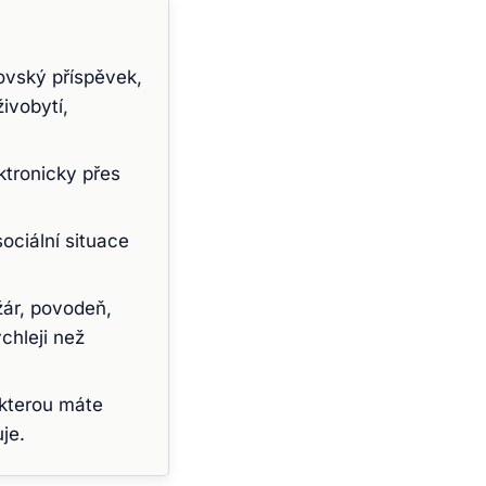
čovský příspěvek,
ivobytí,
ktronicky přes
ociální situace
žár, povodeň,
chleji než
 kterou máte
je.