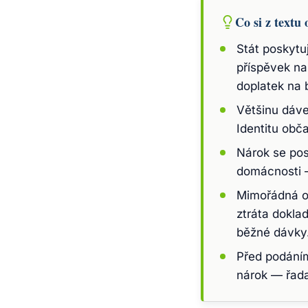
Co si z textu 
Stát poskytu
příspěvek na
doplatek na 
Většinu dáve
Identitu obč
Nárok se pos
domácnosti 
Mimořádná ok
ztráta doklad
běžné dávky
Před podáním
nárok — řada