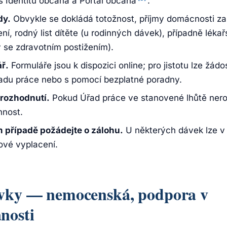
s Identitu občana a Portál občana
.
dy.
Obvykle se dokládá totožnost, příjmy domácnosti za
ní, rodný list dítěte (u rodinných dávek), případně léka
 se zdravotním postižením).
ř.
Formuláře jsou k dispozici online; pro jistotu lze žádos
du práce nebo s pomocí bezplatné poradny.
 rozhodnutí.
Pokud Úřad práce ve stanovené lhůtě nero
nnost.
případě požádejte o zálohu.
U některých dávek lze v 
ové vyplacení.
ávky — nemocenská, podpora v
nosti