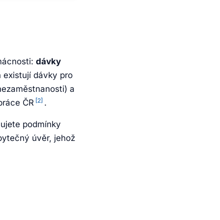
mácnosti:
dávky
h existují dávky pro
nezaměstnanosti) a
[2]
 práce ČR
.
lňujete podmínky
bytečný úvěr, jehož