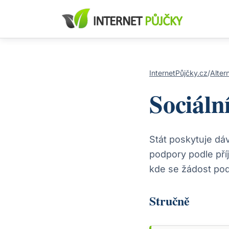
InternetPůjčky.cz
/
Alter
Sociáln
Stát poskytuje dá
podpory podle pří
kde se žádost po
Stručně