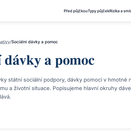
Před půjčkou
Typy půjček
Rizika a sm
nativy
/
Sociální dávky a pomoc
í dávky a pomoc
vky státní sociální podpory, dávky pomoci v hmotné n
jmu a životní situace. Popisujeme hlavní okruhy dáv
dává.