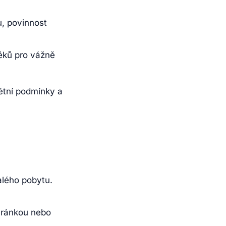
u, povinnost
éků pro vážně
étní podmínky a
alého pobytu.
hránkou nebo