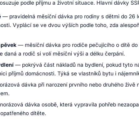
suzuje podle příjmu a životní situace. Hlavní dávky SS
ě
— pravidelná měsíční dávka pro rodiny s dětmi do 26 
sti. Vyplácí se ve dvou výších podle toho, zda alespoň
spěvek
— měsíční dávka pro rodiče pečujícího o dítě do 3
e daná a rodič si volí měsíční výši a délku čerpání.
dlení
— pokrývá část nákladů na bydlení, pokud tyto ná
ci příjmů domácnosti. Týká se vlastníků bytu i nájemní
rázová dávka při narození prvního nebo druhého živě n
mem.
norázová dávka osobě, která vypravila pohřeb nezaopa
aopatřeného dítěte.