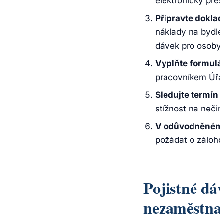
elektronicky pře
Připravte dokla
náklady na bydle
dávek pro osoby
Vyplňte formulá
pracovníkem Úřa
Sledujte termín
stížnost na neči
V odůvodněném 
požádat o záloh
Pojistné d
nezaměstna