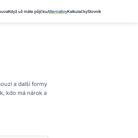
louva
Když už máte půjčku
Alternativy
Kalkulačky
Slovník
ouzi a další formy
ek, kdo má nárok a