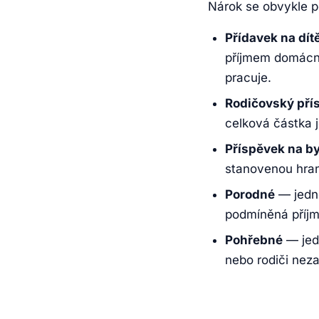
Nárok se obvykle po
Přídavek na dít
příjmem domácno
pracuje.
Rodičovský pří
celková částka j
Příspěvek na by
stanovenou hrani
Porodné
— jedno
podmíněná příj
Pohřebné
— jed
nebo rodiči nez