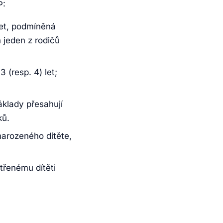
P:
let, podmíněná
 jeden z rodičů
 (resp. 4) let;
klady přesahují
ků.
arozeného dítěte,
třenému dítěti