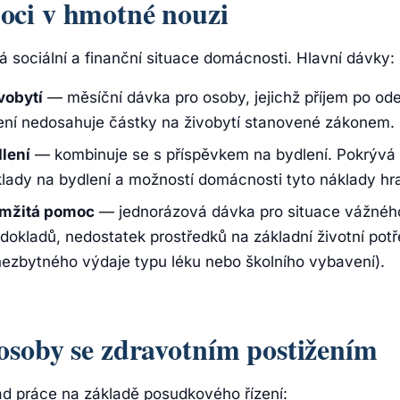
ci v hmotné nouzi
 sociální a finanční situace domácnosti. Hlavní dávky:
vobytí
— měsíční dávka pro osoby, jejichž příjem po od
ení nedosahuje částky na živobytí stanovené zákonem.
lení
— kombinuje se s příspěvkem na bydlení. Pokrývá 
lady na bydlení a možností domácnosti tyto náklady hra
mžitá pomoc
— jednorázová dávka pro situace vážného
dokladů, nedostatek prostředků na základní životní pot
ezbytného výdaje typu léku nebo školního vybavení).
osoby se zdravotním postižením
ad práce na základě posudkového řízení: