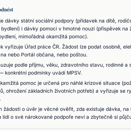
odnést
je dávky státní sociální podpory (přídavek na dítě, rodi
 bydlení) i dávky pomoci v hmotné nouzi (příspěvek na ž
bydlení, mimořádná okamžitá pomoc).
k vyřizuje Úřad práce ČR. Žádost lze podat osobně, ele
ana nebo Portál občana, nebo poštou.
uzuje podle příjmu, věku, zdravotního stavu, rodinné a s
— konkrétní podmínky uvádí MPSV.
amžitá pomoc je určená pro náhlé krizové situace (po
ů, ohrožení základních životních potřeb) a vyřizuje se ry
.
 žádosti o úvěr je věcné ověřit, zda existuje dávka, na
 lidí o své nárokované podpoře neví a zbytečně si půjču