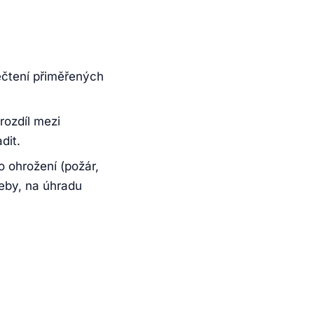
ečtení přiměřených
rozdíl mezi
dit.
 ohrožení (požár,
řeby, na úhradu