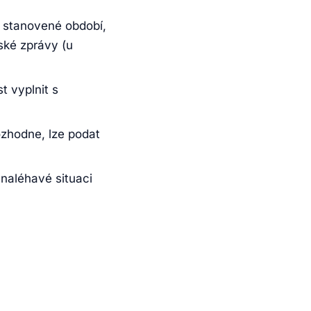
 stanovené období,
řské zprávy (u
t vyplnit s
zhodne, lze podat
naléhavé situaci