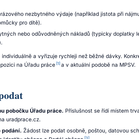
.
rázového nezbytného výdaje (například jistota při nájm
pomůcky pro dítě).
tných nebo odůvodněných nákladů (typicky doplatky l
.
individuálně a vyřizuje rychleji než běžné dávky. Konkr
[1]
spozici na Úřadu práce
a v aktuální podobě na MPSV.
 podat
nou pobočku Úřadu práce.
Příslušnost se řídí místem trv
na uradprace.cz.
 podání.
Žádost lze podat osobně, poštou, datovou sc
[3]