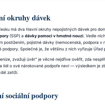
ní okruhy dávek
Česku má dva hlavní okruhy nepojistných dávek pro do
dpory
(SSP) a
dávky pomoci v hmotné nouzi
. Vedle nic
m postižením, pojistné dávky (nemocenská, podpora v 
é podpory. Společné je, že většinu z nich vyřizuje Úřad
peníze, zvažuji úvěr" je věcné nejdříve ověřit, zda nesp
a lidí o své nárokované podpoře neví — výsledkem je z
ál zatíží.
í sociální podpory