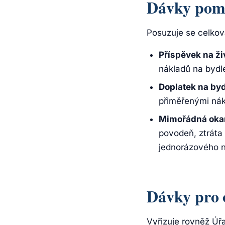
Dávky pomo
Posuzuje se celková
Příspěvek na ži
nákladů na bydl
Doplatek na byd
přiměřenými nák
Mimořádná oka
povodeň, ztráta 
jednorázového n
Dávky pro 
Vyřizuje rovněž Úř