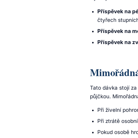
Příspěvek na pé
čtyřech stupních
Příspěvek na mo
Příspěvek na z
Mimořádná 
Tato dávka stojí za
půjčkou. Mimořádná
Při živelní pohr
Při ztrátě osobn
Pokud osobě hro