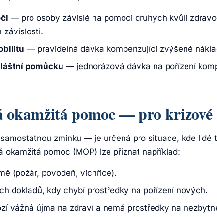
či
— pro osoby závislé na pomoci druhých kvůli zdravo
 závislosti.
bilitu
— pravidelná dávka kompenzující zvýšené nákla
vláštní pomůcku
— jednorázová dávka na pořízení kom
okamžitá pomoc — pro krizové 
 samostatnou zmínku — je určená pro situace, kde lidé t
 okamžitá pomoc (MOP) lze přiznat například:
omě (požár, povodeň, vichřice).
ích dokladů, kdy chybí prostředky na pořízení nových.
zí vážná újma na zdraví a nemá prostředky na nezbytné 