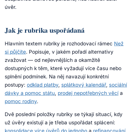
úvěr.
Jak je rubrika uspořádaná
Hlavním textem rubriky je rozhodovací rámec
Než
si půjčíte
. Popisuje, v jakém pořadí alternativy
zvažovat — od nejlevnějších a okamžitě
dostupných k těm, které vyžadují více času nebo
splnění podmínek. Na něj navazují konkrétní
postupy:
odklad platby
,
splátkový kalendář
,
sociální
dávky a pomoc státu
,
prodej nepotřebných věcí
a
pomoc rodiny
.
Dvě poslední položky rubriky se týkají situací, kdy
už úvěry existují a je třeba uspořádat splácení:
konsolidace více úvěrů do jednoho
a
refinancování