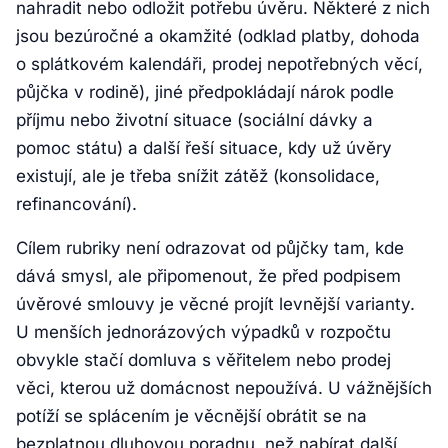
nahradit nebo odložit potřebu úvěru. Některé z nich
jsou bezúročné a okamžité (odklad platby, dohoda
o splátkovém kalendáři, prodej nepotřebných věcí,
půjčka v rodině), jiné předpokládají nárok podle
příjmu nebo životní situace (sociální dávky a
pomoc státu) a další řeší situace, kdy už úvěry
existují, ale je třeba snížit zátěž (konsolidace,
refinancování).
Cílem rubriky není odrazovat od půjčky tam, kde
dává smysl, ale připomenout, že před podpisem
úvěrové smlouvy je věcné projít levnější varianty.
U menších jednorázových výpadků v rozpočtu
obvykle stačí domluva s věřitelem nebo prodej
věci, kterou už domácnost nepoužívá. U vážnějších
potíží se splácením je věcnější obrátit se na
bezplatnou dluhovou poradnu, než nabírat další