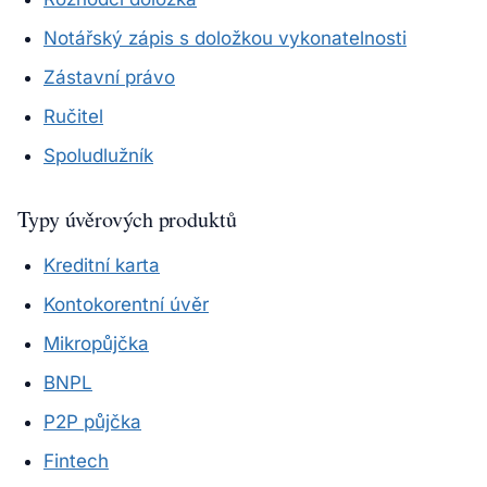
Notářský zápis s doložkou vykonatelnosti
Zástavní právo
Ručitel
Spoludlužník
Typy úvěrových produktů
Kreditní karta
Kontokorentní úvěr
Mikropůjčka
BNPL
P2P půjčka
Fintech