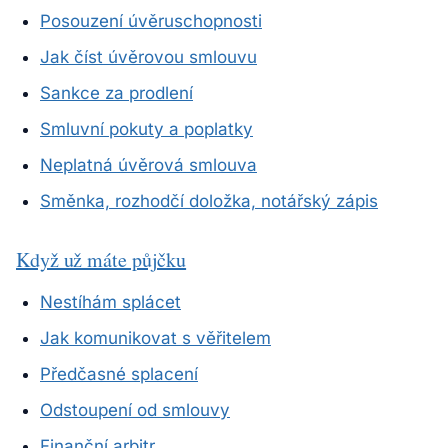
Posouzení úvěruschopnosti
Jak číst úvěrovou smlouvu
Sankce za prodlení
Smluvní pokuty a poplatky
Neplatná úvěrová smlouva
Směnka, rozhodčí doložka, notářský zápis
Když už máte půjčku
Nestíhám splácet
Jak komunikovat s věřitelem
Předčasné splacení
Odstoupení od smlouvy
Finanční arbitr