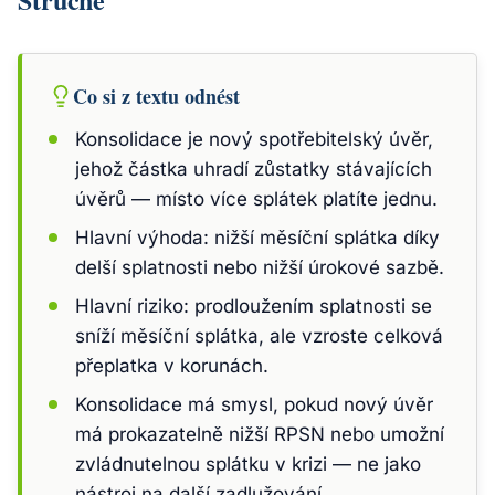
Co si z textu odnést
Konsolidace je nový spotřebitelský úvěr,
jehož částka uhradí zůstatky stávajících
úvěrů — místo více splátek platíte jednu.
Hlavní výhoda: nižší měsíční splátka díky
delší splatnosti nebo nižší úrokové sazbě.
Hlavní riziko: prodloužením splatnosti se
sníží měsíční splátka, ale vzroste celková
přeplatka v korunách.
Konsolidace má smysl, pokud nový úvěr
má prokazatelně nižší RPSN nebo umožní
zvládnutelnou splátku v krizi — ne jako
nástroj na další zadlužování.