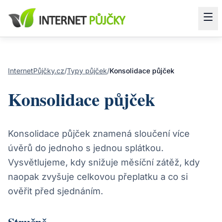
InternetPůjčky.cz
/
Typy půjček
/
Konsolidace půjček
Konsolidace půjček
Konsolidace půjček znamená sloučení více
úvěrů do jednoho s jednou splátkou.
Vysvětlujeme, kdy snižuje měsíční zátěž, kdy
naopak zvyšuje celkovou přeplatku a co si
ověřit před sjednáním.
Stručně