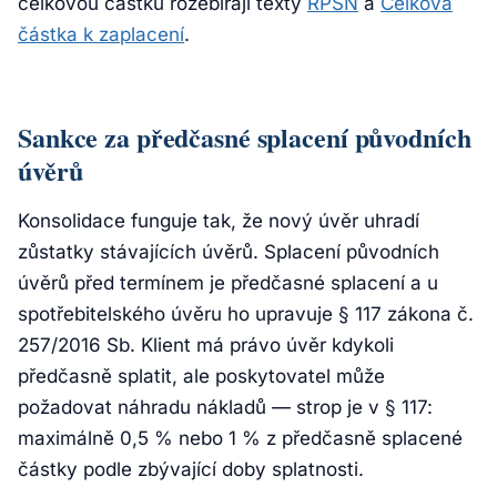
celkovou částku rozebírají texty
RPSN
a
Celková
částka k zaplacení
.
Sankce za předčasné splacení původních
úvěrů
Konsolidace funguje tak, že nový úvěr uhradí
zůstatky stávajících úvěrů. Splacení původních
úvěrů před termínem je
předčasné splacení
a u
spotřebitelského úvěru ho upravuje § 117 zákona č.
257/2016 Sb. Klient má právo úvěr kdykoli
předčasně splatit, ale poskytovatel může
požadovat náhradu nákladů — strop je v § 117:
maximálně 0,5 % nebo 1 % z předčasně splacené
částky podle zbývající doby splatnosti.