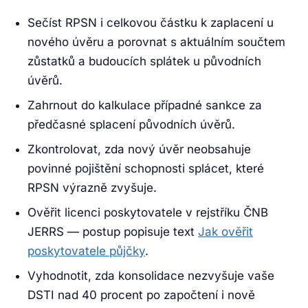
Sečíst RPSN i celkovou částku k zaplacení u
nového úvěru a porovnat s aktuálním součtem
zůstatků a budoucích splátek u původních
úvěrů.
Zahrnout do kalkulace případné sankce za
předčasné splacení původních úvěrů.
Zkontrolovat, zda nový úvěr neobsahuje
povinné pojištění schopnosti splácet, které
RPSN výrazně zvyšuje.
Ověřit licenci poskytovatele v rejstříku ČNB
JERRS — postup popisuje text
Jak ověřit
poskytovatele půjčky
.
Vyhodnotit, zda konsolidace nezvyšuje vaše
DSTI nad 40 procent po započtení i nově