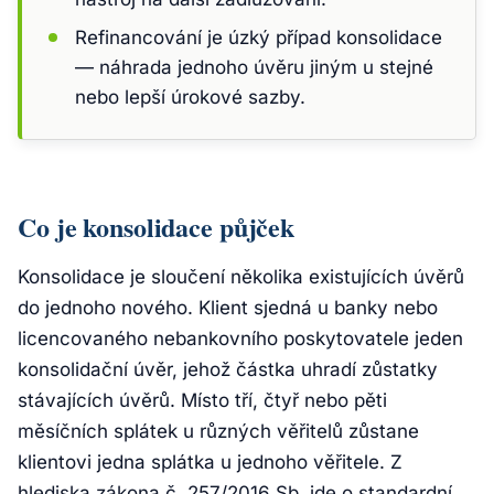
Refinancování je úzký případ konsolidace
— náhrada jednoho úvěru jiným u stejné
nebo lepší úrokové sazby.
Co je konsolidace půjček
Konsolidace
je sloučení několika existujících úvěrů
do jednoho nového. Klient sjedná u banky nebo
licencovaného nebankovního poskytovatele jeden
konsolidační úvěr, jehož částka uhradí zůstatky
stávajících úvěrů. Místo tří, čtyř nebo pěti
měsíčních splátek u různých věřitelů zůstane
klientovi jedna splátka u jednoho věřitele. Z
hlediska zákona č. 257/2016 Sb. jde o standardní