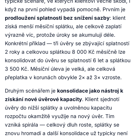
typické scénáře, ve kterých klientovi věcně škodí, i
když na první pohled vypadá pomocně. Prvním je
prodloužení splatnosti bez snížení sazby
: klient
získá menší měsíční splátku, ale celkově zaplatí
výrazně víc, protože úroky se akumulují déle.
Konkrétní příklad — tři úvěry se zbývající splatností
2 roky a celkovou splátkou 8 000 Kč měsíčně lze
konsolidovat do úvěru se splatností 6 let a splátkou
3 500 Kč. Měsíční úleva je velká, ale celková
přeplatka v korunách obvykle 2× až 3× vzroste.
Druhým scénářem je
konsolidace jako nástroj k
získání nové úvěrové kapacity
. Klient sjednotí
úvěry do nižší splátky a uvolněnou kapacitu
rozpočtu okamžitě využije na nový úvěr. Tím
vzniká spirála — celkový dluh roste, splátky se
znovu hromadí a další konsolidace už typicky není