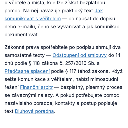
u věřitele a místa, kde lze získat bezplatnou
pomoc. Na něj navazuje praktický text
Jak
komunikovat s věřitelem
— co napsat do dopisu
nebo e-mailu, čeho se vyvarovat a jak komunikaci
dokumentovat.
Zákonná práva spotřebitele po podpisu shrnují dva
samostatné texty —
Odstoupení od smlouvy
do 14
dnů podle § 118 zákona č. 257/2016 Sb. a
Předčasné splacení
podle § 117 téhož zákona. Když
selže komunikace s věřitelem, nabízí mimosoudní
řešení
Finanční arbitr
— bezplatný, písemný proces
se závaznými nálezy. A pokud potřebujete pomoc
nezávislého poradce, kontakty a postup popisuje
text
Dluhová poradna
.