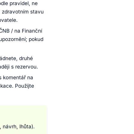
le pravidel, ne
h, zdravotním stavu
ovatele.
ČNB / na Finanční
z upozornění; pokud
ádnete, druhé
ději s rezervou.
es komentář na
ikace. Použijte
 návrh, lhůta).