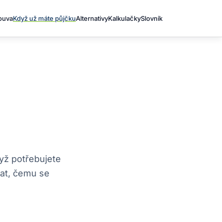
louva
Když už máte půjčku
Alternativy
Kalkulačky
Slovník
yž potřebujete
at, čemu se