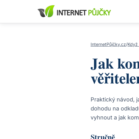
InternetPůjčky.cz
/
Když 
Jak ko
věřitel
Praktický návod, 
dohodu na odkladu
vyhnout a jak kom
Stručně