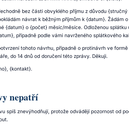
echodně bez části obvyklého příjmu z důvodu {stručný
pokládám návrat k běžným příjmům k {datum}. Žádám o 
tné {datum} o {počet} měsíc/měsíce. Odloženou splátku 
atum}, případně podle vámi navrženého splátkového ka
otvrzení tohoto návrhu, případně o protinávrh ve formě
ře, do 14 dnů od doručení této zprávy. Děkuji.
o}, {kontakt}.
vy nepatří
vu spíš znevýhodňují, protože odvádějí pozornost od po
out.