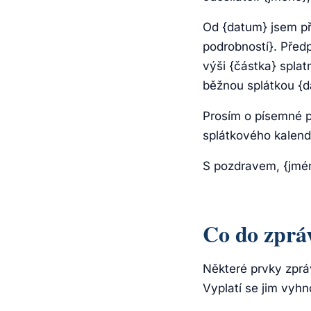
Od {datum} jsem př
podrobností}. Před
výši {částka} spla
běžnou splátkou {d
Prosím o písemné p
splátkového kalendá
S pozdravem, {jmén
Co do zprá
Některé prvky zprá
Vyplatí se jim vyhn