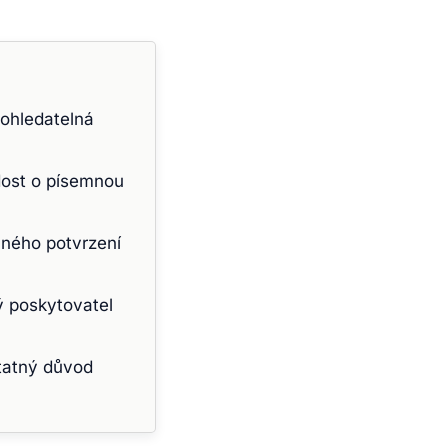
ohledatelná
ádost o písemnou
mného potvrzení
 poskytovatel
tatný důvod