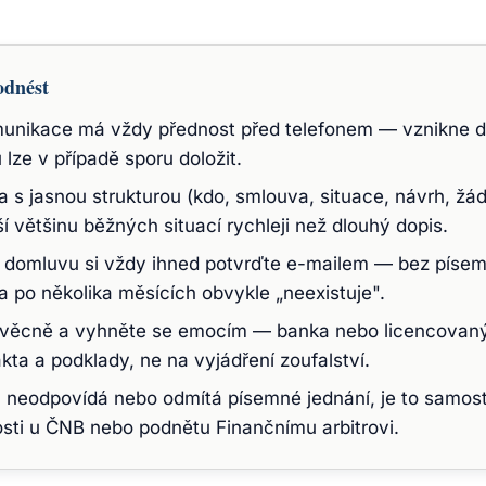
odnést
unikace má vždy přednost před telefonem — vznikne d
 lze v případě sporu doložit.
a s jasnou strukturou (kdo, smlouva, situace, návrh, ž
í většinu běžných situací rychleji než dlouhý dopis.
 domluvu si vždy ihned potvrďte e-mailem — bez píse
a po několika měsících obvykle „neexistuje".
 věcně a vyhněte se emocím — banka nebo licencovaný
kta a podklady, ne na vyjádření zoufalství.
l neodpovídá nebo odmítá písemné jednání, je to samos
osti u ČNB nebo podnětu Finančnímu arbitrovi.