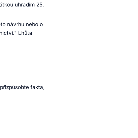
látkou uhradím 25.
oto návrhu nebo o
ictví." Lhůta
 přizpůsobte fakta,