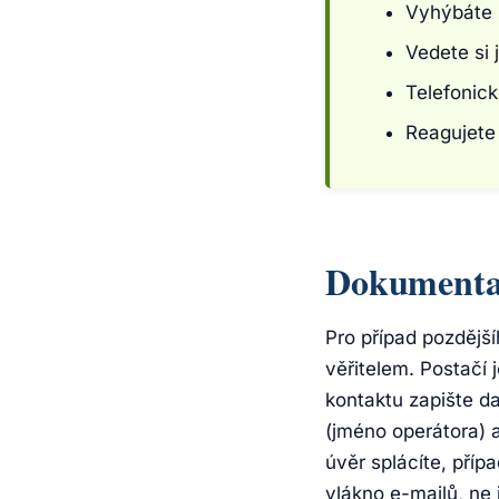
Vyhýbáte 
Vedete si
Telefonic
Reagujete
Dokumenta
Pro případ pozdějš
věřitelem. Postačí
kontaktu zapište da
(jméno operátora) 
úvěr splácíte, pří
vlákno e-mailů, ne 