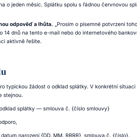
tna o jeden měsíc. Splátku spolu s řádnou červnovou sp
nou odpověď a lhůta.
„Prosím o písemné potvrzení toh
do 14 dnů na tento e-mail nebo do internetového bankovn
ci aktivně řešíte.
lu
o typickou žádost o odklad splátky. V konkrétní situaci
e stejnou.
odklad splátky — smlouva č. {číslo smlouvy}
odporo,
, datum narození {DD. MM. RRRR}, smlouva č. {číslo}.