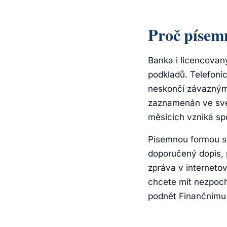
Proč písem
Banka i licencovan
podkladů. Telefoni
neskončí závazným
zaznamenán ve své
měsících vzniká sp
Písemnou formou se 
doporučený dopis, 
zpráva v interneto
chcete mít nezpoch
podnět Finančnímu a