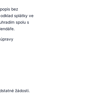
 popis bez
odklad splátky ve
uhradím spolu s
lendáře.
 úpravy
dstatné žádosti.