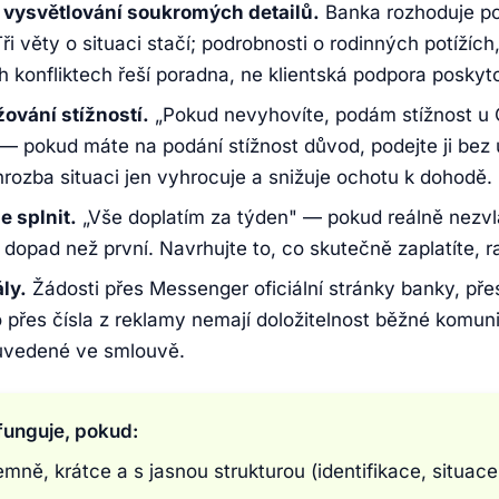
 vysvětlování soukromých detailů.
Banka rozhoduje pod
ři věty o situaci stačí; podrobnosti o rodinných potížíc
 konfliktech řeší poradna, ne klientská podpora poskyt
ování stížností.
„Pokud nevyhovíte, podám stížnost u 
ii" — pokud máte na podání stížnost důvod, podejte ji be
rozba situaci jen vyhrocuje a snižuje ochotu k dohodě.
e splnit.
„Vše doplatím za týden" — pokud reálně nezvl
 dopad než první. Navrhujte to, co skutečně zaplatíte, ra
ly.
Žádosti přes Messenger oficiální stránky banky, př
bo přes čísla z reklamy nemají doložitelnost běžné komun
y uvedené ve smlouvě.
unguje, pokud:
emně, krátce a s jasnou strukturou (identifikace, situace,