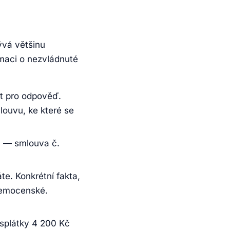
ývá většinu
rmaci o nezvládnuté
kt pro odpověď.
louvu, ke které se
6 — smlouva č.
te. Konkrétní fakta,
nemocenské.
splátky 4 200 Kč