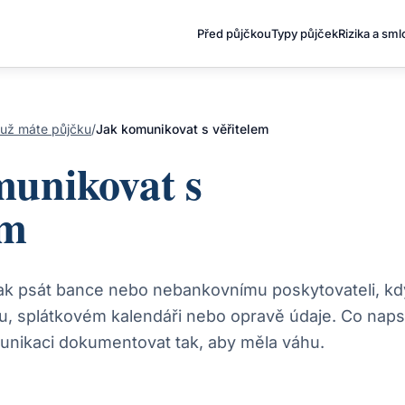
Před půjčkou
Typy půjček
Rizika a sm
už máte půjčku
/
Jak komunikovat s věřitelem
munikovat s
em
jak psát bance nebo nebankovnímu poskytovateli, kd
, splátkovém kalendáři nebo opravě údaje. Co naps
unikaci dokumentovat tak, aby měla váhu.