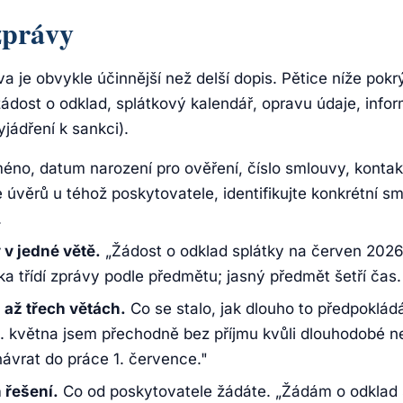
zprávy
a je obvykle účinnější než delší dopis. Pětice níže pokr
žádost o odklad, splátkový kalendář, opravu údaje, info
yjádření k sankci).
no, datum narození pro ověření, číslo smlouvy, konta
úvěrů u téhož poskytovatele, identifikujte konkrétní sm
.
v jedné větě.
„Žádost o odklad splátky na červen 202
a třídí zprávy podle předmětu; jasný předmět šetří čas.
 až třech větách.
Co se stalo, jak dlouho to předpokládá
. května jsem přechodně bez příjmu kvůli dlouhodobé 
ávrat do práce 1. července."
 řešení.
Co od poskytovatele žádáte. „Žádám o odklad 