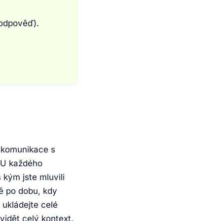
 odpověď).
é komunikace s
. U každého
 kým jste mluvili
ně po dobu, kdy
 ukládejte celé
vidět celý kontext.