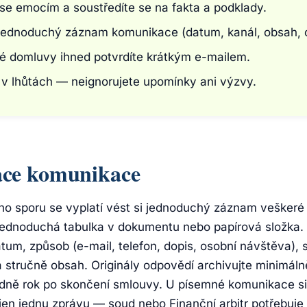
se emocím a soustředíte se na fakta a podklady.
 jednoduchý záznam komunikace (datum, kanál, obsah,
ké domluvy ihned potvrdíte krátkým e-mailem.
 v lhůtách — neignorujete upomínky ani výzvy.
ce komunikace
ího sporu se vyplatí vést si jednoduchý záznam vešker
 jednoduchá tabulka v dokumentu nebo papírová složka
tum, způsob (e-mail, telefon, dopis, osobní návštěva), s
a stručně obsah. Originály odpovědí archivujte minimál
padně rok po skončení smlouvy. U písemné komunikace si
jen jednu zprávu — soud nebo Finanční arbitr potřebuje 