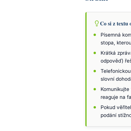
Co si z textu 
Písemná kom
stopa, kterou
Krátká zpráv
odpověď) řeš
Telefonickou
slovní dohod
Komunikujte
reaguje na fa
Pokud věřite
podání stížn