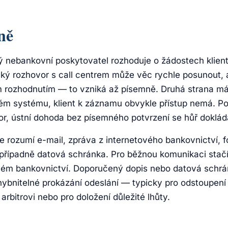
ně
ý nebankovní poskytovatel rozhoduje o žádostech klien
cký rozhovor s call centrem může věc rychle posunout, 
 rozhodnutím — to vzniká až písemně. Druhá strana má
m systému, klient k záznamu obvykle přístup nemá. Po
or, ústní dohoda bez písemného potvrzení se hůř doklád
rozumí e-mail, zpráva z internetového bankovnictví, fo
případně datová schránka. Pro běžnou komunikaci stačí
vém bankovnictví. Doporučený dopis nebo datová schrá
ybnitelné prokázání odeslání — typicky pro odstoupení
rbitrovi nebo pro doložení důležité lhůty.