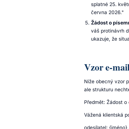
splatné 25. kvě
června 2026."
Žádost o písem
váš protinávrh 
ukazuje, že situa
Vzor e-mai
Níže obecný vzor pr
ale strukturu necht
Předmět: Žádost o 
Vážená klientská p
odesílatel: {jméno}