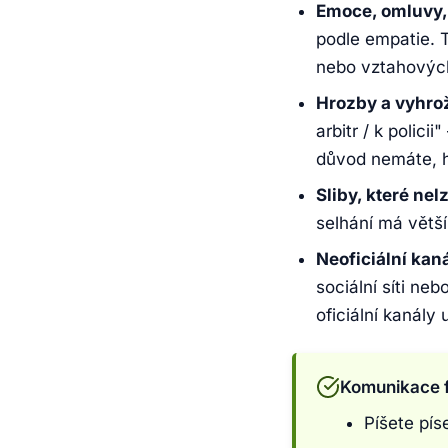
Emoce, omluvy,
podle empatie. T
nebo vztahových
Hrozby a vyhrož
arbitr / k polic
důvod nemáte, h
Sliby, které nelz
selhání má větší
Neoficiální kaná
sociální síti ne
oficiální kanál
Komunikace f
Píšete pís