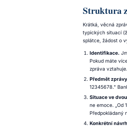
Struktura 
Krátká, věcná zpráv
typických situací (
splátce, žádost o v
Identifikace.
Jmé
Pokud máte více 
zpráva vztahuje
Předmět zprávy 
12345678." Bank
Situace ve dvou
ne emoce. „Od 1
Předpokládaný n
Konkrétní návrh