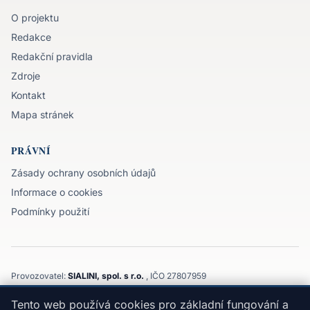
O projektu
Redakce
Redakční pravidla
Zdroje
Kontakt
Mapa stránek
PRÁVNÍ
Zásady ochrany osobních údajů
Informace o cookies
Podmínky použití
Provozovatel:
SIALINI, spol. s r.o.
, IČO 27807959
Komenského 3143/32, 747 21, Kravaře, Moravskoslezský kraj
Tento web používá cookies pro základní fungování a
©
2026
SIALINI, spol. s r.o.