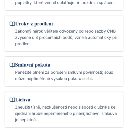
poplatky, které věřitel uplatňuje při pozdním splácení.
Úroky z prodlení
Zákonný nárok věřitele odvozený od repo sazby ČNB
zvýšené o 8 procentních bodů; vzniká automaticky při
prodlení.
Smluvní pokuta
Peněžité plnění za porušení smluvní povinnosti; soud
může nepřiměřeně vysokou pokutu snížit.
Lichva
Zneužití tísně, nezkušenosti nebo slabosti dlužníka ke
sjednání hrubě nepřiměřeného plnění; lichevní smlouva
je neplatná.