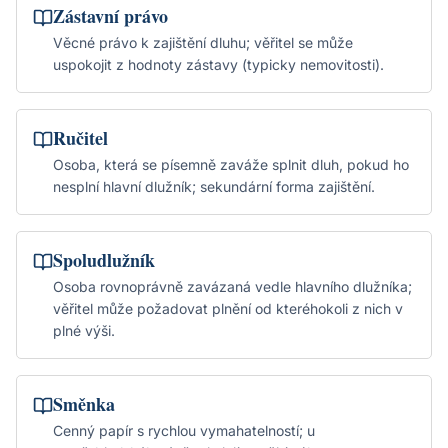
Zástavní právo
Věcné právo k zajištění dluhu; věřitel se může
uspokojit z hodnoty zástavy (typicky nemovitosti).
Ručitel
Osoba, která se písemně zaváže splnit dluh, pokud ho
nesplní hlavní dlužník; sekundární forma zajištění.
Spoludlužník
Osoba rovnoprávně zavázaná vedle hlavního dlužníka;
věřitel může požadovat plnění od kteréhokoli z nich v
plné výši.
Směnka
Cenný papír s rychlou vymahatelností; u