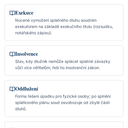
Exekuce
Nucené vymožení splatného dluhu soudním
exekutorem na základě exekučního titulu (rozsudku,
notářského zápisu).
Insolvence
Stav, kdy dlužník nemůže splácet splatné závazky
vůči více věřitelům; řeší ho insolvenční zákon.
Oddlužení
Forma řešení úpadku pro fyzické osoby; po splnění
splátkového plánu soud osvobozuje od zbylé části
dluhů.