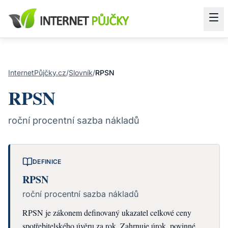
InternetPůjčky.cz
/
Slovník
/
RPSN
RPSN
roční procentní sazba nákladů
DEFINICE
RPSN
roční procentní sazba nákladů
RPSN je zákonem definovaný ukazatel celkové ceny
spotřebitelského úvěru za rok. Zahrnuje úrok, povinné