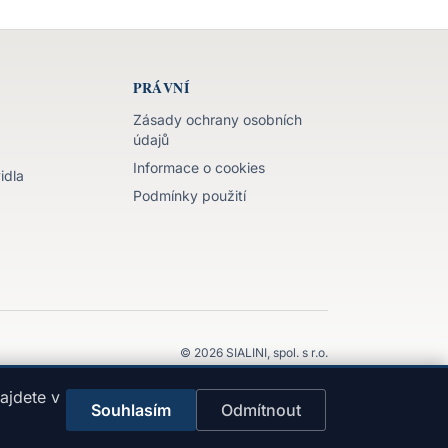
PRÁVNÍ
Zásady ochrany osobních
údajů
Informace o cookies
idla
Podmínky použití
©
2026
SIALINI, spol. s r.o.
 Nezprostředkováváme ani neposkytujeme úvěry a neručíme
ajdete v
za rozhodnutí učiněná na základě obsahu webu.
Souhlasím
Odmítnout