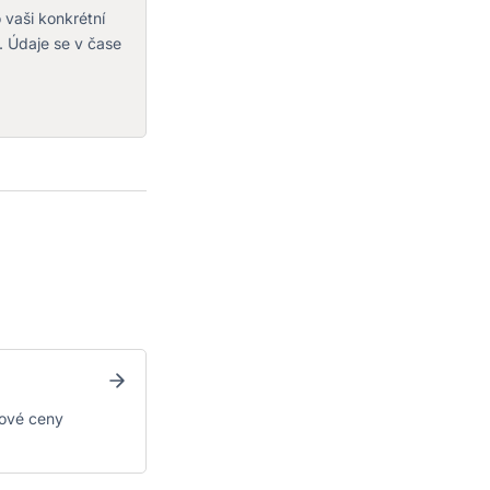
o vaši konkrétní
. Údaje se v čase
kové ceny