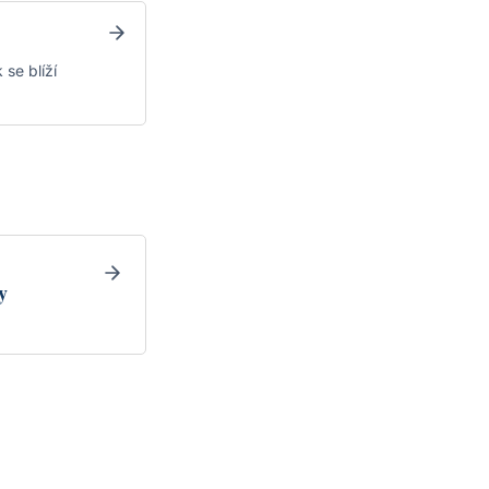
 se blíží
y