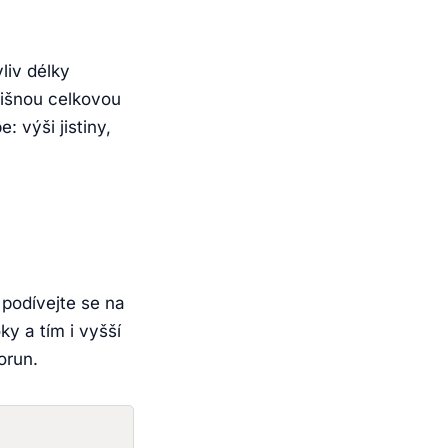
liv délky
lišnou celkovou
 výši jistiny,
 podívejte se na
y a tím i vyšší
orun.