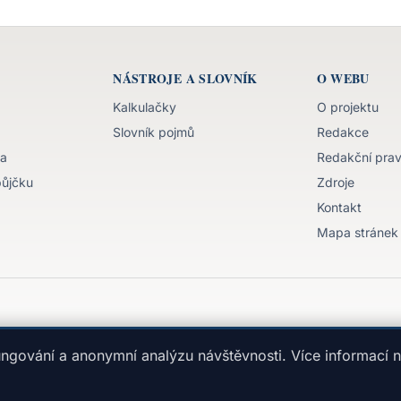
NÁSTROJE A SLOVNÍK
O WEBU
Kalkulačky
O projektu
Slovník pojmů
Redakce
va
Redakční prav
půjčku
Zdroje
Kontakt
Mapa stránek
kraj
Edukativní obsah, nejedná se o individuální doporučení.
ngování a anonymní analýzu návštěvnosti. Více informací n