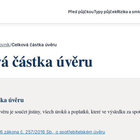
Před půjčkou
Typy půjček
Rizika a sm
ovník
/
Celková částka úvěru
á částka úvěru
tka úvěru
ěru je součet jistiny, všech úroků a poplatků, které ve výsledku za spot
06 zákona č. 257/2016 Sb., o spotřebitelském úvěru