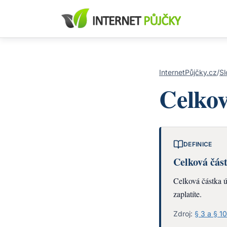
InternetPůjčky.cz
/
Sl
Celkov
DEFINICE
Celková čás
Celková částka úv
zaplatíte.
Zdroj:
§ 3 a § 1