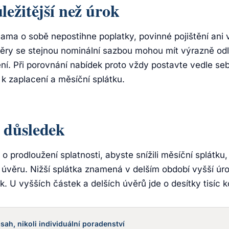
ležitější než úrok
ma o sobě nepostihne poplatky, povinné pojištění ani v
věry se stejnou nominální sazbou mohou mít výrazně od
ní. Při porovnání nabídek proto vždy postavte vedle sebe:
k zaplacení a měsíční splátku.
 důsledek
o prodloužení splatnosti, abyste snížili měsíční splátku,
úvěru. Nižší splátka znamená v delším období vyšší úrok
k. U vyšších částek a delších úvěrů jde o desítky tisíc k
sah, nikoli individuální poradenství