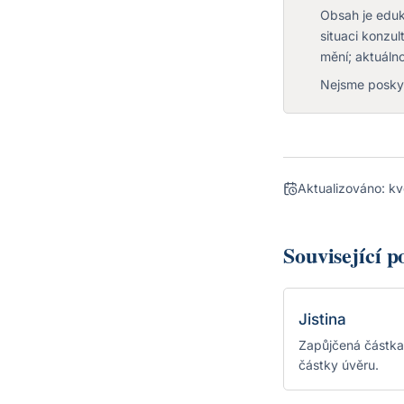
Obsah je eduka
situaci konzu
mění; aktuálno
Nejsme poskyt
Aktualizováno:
kv
Související 
Jistina
Zapůjčená částka
částky úvěru.