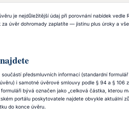
věru je nejdůležitější údaj při porovnání nabídek vedle
k za úvěr dohromady zaplatíte — jistinu plus úroky a v
najdete
 součástí předsmluvních informací (standardní formulář
 úvěru) i samotné úvěrové smlouvy podle § 94 a § 106 
formuláři bývá označen jako „celková částka, kterou má
entském portálu poskytovatele najdete obvykle aktuální z
ku do konce úvěru.