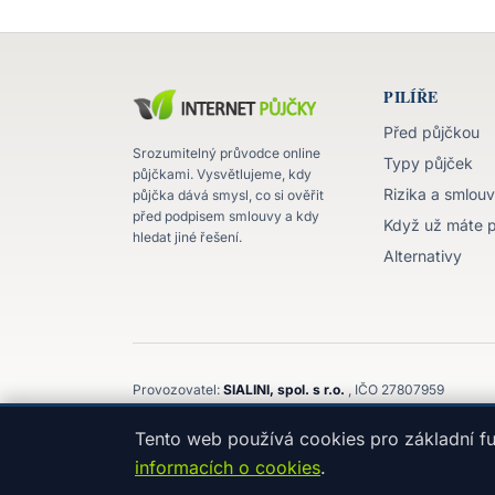
PILÍŘE
Před půjčkou
Srozumitelný průvodce online
Typy půjček
půjčkami. Vysvětlujeme, kdy
Rizika a smlou
půjčka dává smysl, co si ověřit
před podpisem smlouvy a kdy
Když už máte 
hledat jiné řešení.
Alternativy
Provozovatel:
SIALINI, spol. s r.o.
, IČO 27807959
Komenského 3143/32, 747 21, Kravaře, Moravskoslezský 
Tento web používá cookies pro základní fu
informacích o cookies
.