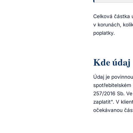
Celková částka ú
v korunách, koli
poplatky.
Kde údaj 
Údaj je povinnou
spotřebitelském
257/2016 Sb. Ve 
zaplatit". V kli
očekávanou část