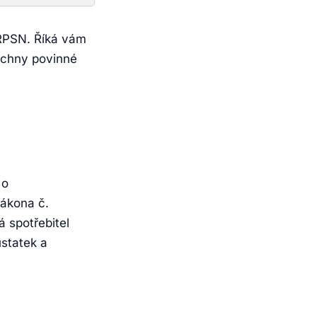
 RPSN. Říká vám
šechny povinné
 o
zákona č.
 spotřebitel
ůstatek a