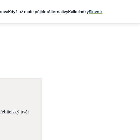
louva
Když už máte půjčku
Alternativy
Kalkulačky
Slovník
řebitelský úvěr