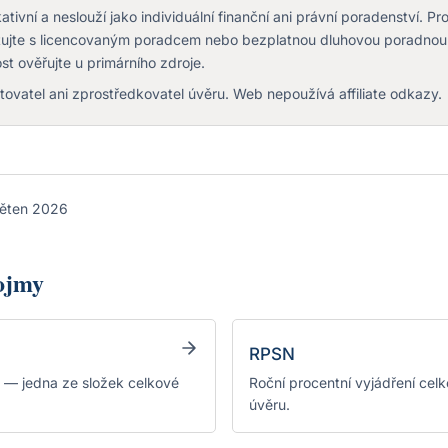
tivní a neslouží jako individuální finanční ani právní poradenství. Pr
ltujte s licencovaným poradcem nebo bezplatnou dluhovou poradnou
st ověřujte u primárního zdroje.
ovatel ani zprostředkovatel úvěru. Web nepoužívá affiliate odkazy.
ěten 2026
pojmy
RPSN
 — jedna ze složek celkové
Roční procentní vyjádření cel
úvěru.