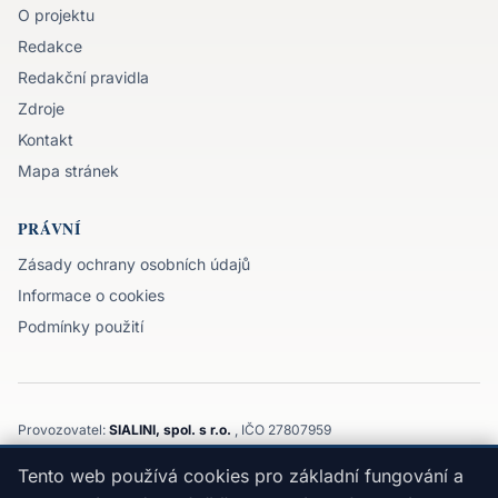
O projektu
Redakce
Redakční pravidla
Zdroje
Kontakt
Mapa stránek
PRÁVNÍ
Zásady ochrany osobních údajů
Informace o cookies
Podmínky použití
Provozovatel:
SIALINI, spol. s r.o.
, IČO 27807959
Komenského 3143/32, 747 21, Kravaře, Moravskoslezský kraj
Tento web používá cookies pro základní fungování a
©
2026
SIALINI, spol. s r.o.