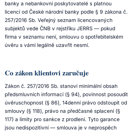
banky a nebankovní poskytovatelé s platnou
licencí od České národní banky podle § 9 zákona č.
257/2016 Sb. Veřejný seznam licencovaných
subjektů vede ČNB v rejstříku JERRS — pokud
firma v seznamu není, smlouvu o spotřebitelském
úvěru s vámi legálně uzavřít nesmí.
Co zákon klientovi zaručuje
Zákon č. 257/2016 Sb. stanoví minimální obsah
předsmluvních informací (§ 94), povinnost posoudit
úvěruschopnost (§ 86), 14denní právo odstoupit od
smlouvy (§ 118), právo na předčasné splacení (§
117) a limity pro sankce z prodlení. Tyto garance
jsou nedispozitivní — smlouva je v neprospěch