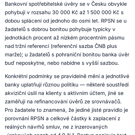
Bankovní spotřebitelské úvěry se v Česku obvykle
pohybují v rozsahu 30 000 Kč až 1 500 000 Kč s
dobou splácení od jednoho do osmi let. RPSN se u
žadatelů s dobrou bonitou pohybuje typicky v
jednotkách procent až nízkém procentním pásmu
nad tržní referencí (referenční sazba ČNB plus
marže); u žadatelů s pohraniční bonitou banka úvěr
buď neposkytne, nebo nabídne s vyšší sazbou.
Konkrétní podmínky se pravidelně mění a jednotlivé
banky uplatňují různou politiku — některé soustředí
akviziční úsilí na klienty s aktivním účtem, jiné se
zaměřují na refinancování úvěrů ze srovnávačů.
Pro žadatele to znamená, že jediné jisté pravidlo je
porovnání RPSN a celkové částky k zaplacení z
reálných návrhů smluv, ne z inzerovaných