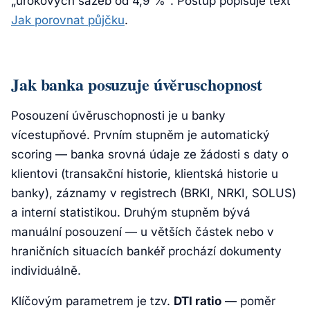
„úrokových sazeb od 4,9 %". Postup popisuje text
Jak porovnat půjčku
.
Jak banka posuzuje úvěruschopnost
Posouzení úvěruschopnosti je u banky
vícestupňové. Prvním stupněm je automatický
scoring — banka srovná údaje ze žádosti s daty o
klientovi (transakční historie, klientská historie u
banky), záznamy v registrech (BRKI, NRKI, SOLUS)
a interní statistikou. Druhým stupněm bývá
manuální posouzení — u větších částek nebo v
hraničních situacích bankéř prochází dokumenty
individuálně.
Klíčovým parametrem je tzv.
DTI ratio
— poměr