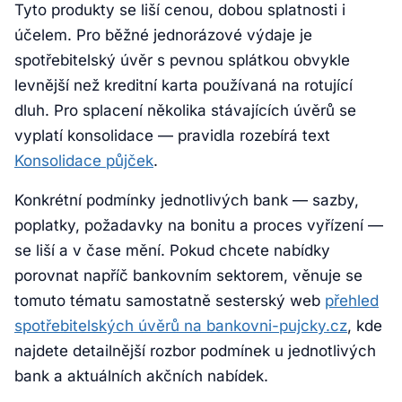
Tyto produkty se liší cenou, dobou splatnosti i
účelem. Pro běžné jednorázové výdaje je
spotřebitelský úvěr s pevnou splátkou obvykle
levnější než kreditní karta používaná na rotující
dluh. Pro splacení několika stávajících úvěrů se
vyplatí konsolidace — pravidla rozebírá text
Konsolidace půjček
.
Konkrétní podmínky jednotlivých bank — sazby,
poplatky, požadavky na bonitu a proces vyřízení —
se liší a v čase mění. Pokud chcete nabídky
porovnat napříč bankovním sektorem, věnuje se
tomuto tématu samostatně sesterský web
přehled
spotřebitelských úvěrů na bankovni-pujcky.cz
, kde
najdete detailnější rozbor podmínek u jednotlivých
bank a aktuálních akčních nabídek.