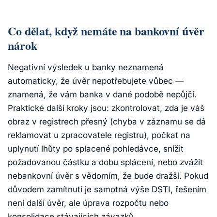
Co dělat, když nemáte na bankovní úvěr
nárok
Negativní výsledek u banky neznamená
automaticky, že úvěr nepotřebujete vůbec —
znamená, že vám banka v dané podobě nepůjčí.
Praktické další kroky jsou: zkontrolovat, zda je váš
obraz v registrech přesný (chyba v záznamu se dá
reklamovat u zpracovatele registru), počkat na
uplynutí lhůty po splacené pohledávce, snížit
požadovanou částku a dobu splácení, nebo zvážit
nebankovní úvěr s vědomím, že bude dražší. Pokud
důvodem zamítnutí je samotná výše DSTI, řešením
není další úvěr, ale úprava rozpočtu nebo
konsolidace stávajících závazků.