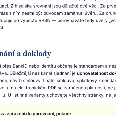
tuaci. Z hlediska srovnání jsou důležité dvě věci. Za prvé
hlas s ním nesmí být důvodem zamítnutí úvěru. Za dru
vstupuje do výpočtu RPSN — porovnáváte tedy úvěry „vče
šť.
nání a doklady
ní přes BankID nebo identitu občana je standardem a nez
va. Důležitější než kanál sjednání je
uchovatelnost d
ace, návrh smlouvy, finální smlouva, splátkový kalendá
rvejte na elektronickém PDF se zaručenou platností, ne
lu. U listinné varianty uchovejte všechny stránky, ne j
 za zařazení do porovnání, pokud: