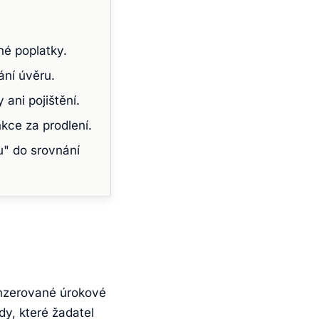
é poplatky.
ání úvěru.
ani pojištění.
kce za prodlení.
u" do srovnání
inzerované úrokové
y, které žadatel