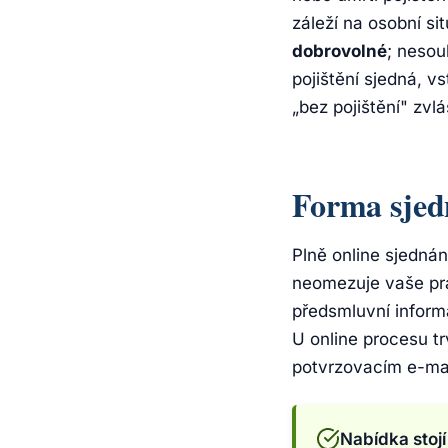
záleží na osobní si
dobrovolné
; nesou
pojištění sjedná, 
„bez pojištění" zvlá
Forma sjed
Plně online sjedná
neomezuje vaše prá
předsmluvní inform
U online procesu t
potvrzovacím e-mai
Nabídka stojí