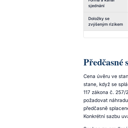
sjednání
Doložky se
zvýšeným rizikem
Předčasné s
Cena úvěru ve stan
stane, když se splá
117 zákona č. 257/
požadovat náhradu
předčasně splacené 
Konkrétní sazbu uv