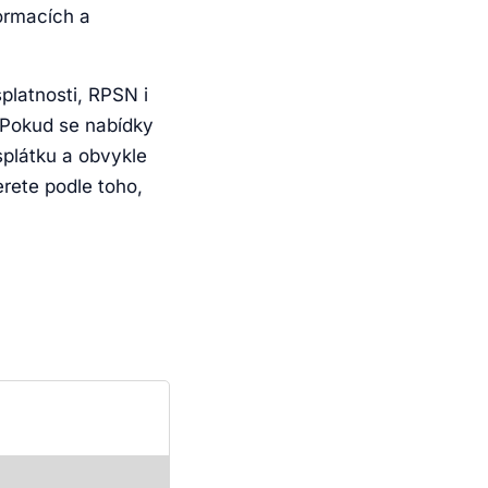
formacích a
platnosti, RPSN i
 Pokud se nabídky
splátku a obvykle
erete podle toho,