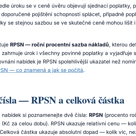
edle úroku se v ceně úvěru objevují sjednací poplatky, 
 doporučené pojištění schopnosti splácet, případně po
ky se stejnou sazbou se ve skutečné ceně mohou lišit i
tuje
RPSN — roční procentní sazba nákladů
, kterou de
zahrnuje úrok i všechny povinné poplatky a vyjadřuje
rovnání nabídek je RPSN spolehlivější ukazatel než nominá
SN — co znamená a jak se počítá
.
čísla — RPSN a celková částka
 nabídek si poznamenejte dvě čísla:
RPSN
(procento ro
í
(Kč za celou dobu). RPSN ukazuje relativní cenu — kol
 Celková částka ukazuje absolutní dopad — kolik víc, než j