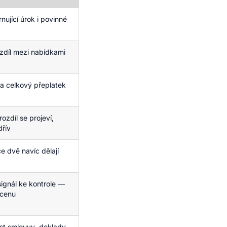
nující úrok i povinné
ozdíl mezi nabídkami
na celkový přeplatek
zdíl se projeví,
dřív
e dvě navíc dělají
 signál ke kontrole —
 cenu
st smlouvy, doklady,