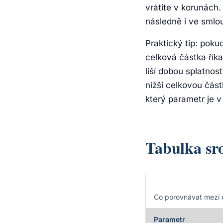
vrátíte v korunách
následně i ve smlo
Praktický tip: poku
celková částka řík
liší dobou splatno
nižší celkovou část
který parametr je v 
Tabulka sr
Co porovnávat mezi
Parametr