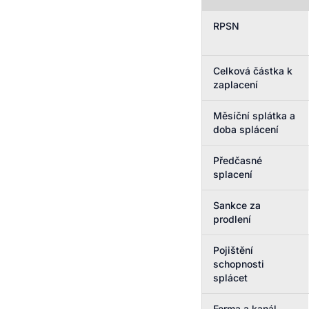
RPSN
Celková částka k
zaplacení
Měsíční splátka a
doba splácení
Předčasné
splacení
Sankce za
prodlení
Pojištění
schopnosti
splácet
Forma a kanál