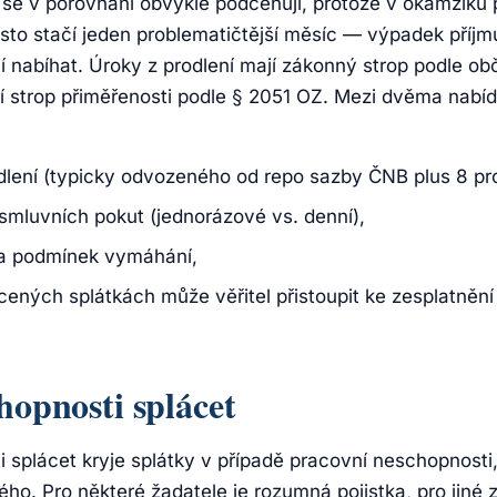
 se v porovnání obvykle podceňují, protože v okamžiku 
sto stačí jeden problematičtější měsíc — výpadek příj
í nabíhat. Úroky z prodlení mají zákonný strop podle o
í strop přiměřenosti podle § 2051 OZ. Mezi dvěma nabídk
odlení (typicky odvozeného od repo sazby ČNB plus 8 pr
 smluvních pokut (jednorázové vs. denní),
a podmínek vymáhání,
cených splátkách může věřitel přistoupit ke zesplatnění
chopnosti splácet
i splácet kryje splátky v případě pracovní neschopnosti
ého. Pro některé žadatele je rozumná pojistka, pro jin