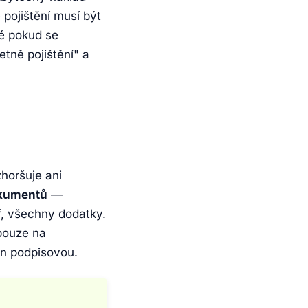
 pojištění musí být
hé pokud se
tně pojištění" a
horšuje ani
okumentů
—
ř, všechny dodatky.
 pouze na
en podpisovou.