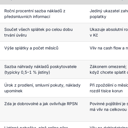
Roční procentní sazba nákladů z
Jediný ukazatel zahr
předsmluvních informací
poplatky
Součet všech splátek po celou dobu
Ukazuje absolutní r
trvání úvěru
v Kč
Výše splátky a počet měsíců
Vliv na cash flow a 
Sazba náhrady nákladů poskytovatele
Zákonem omezené; ro
(typicky 0,5–1 % jistiny)
když chcete splatit 
Úrok z prodlení, smluvní pokuty, náklady
Při zpoždění o měsíc
upomínek
rozdíl tisíce korun
Zda je dobrovolné a jak ovlivňuje RPSN
Povinné pojištění je
má vliv na celkovou
Listinná pobočka, plně online přes
Vliv na dohledatelno