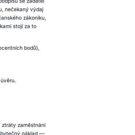
podpisu se žadatel
mu, nečekaný výdaj
bčanského zákoníku,
ami stojí za to
ocentních bodů),
 úvěru.
, ztráty zaměstnání
é zbytečný náklad —