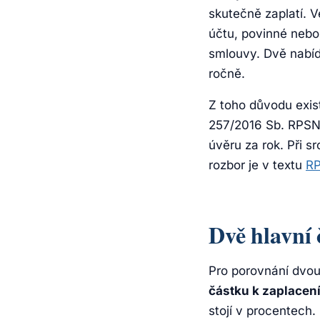
skutečně zaplatí. V
účtu, povinné nebo
smlouvy. Dvě nabíd
ročně.
Z toho důvodu exis
257/2016 Sb. RPSN 
úvěru za rok. Při s
rozbor je v textu
RP
Dvě hlavní 
Pro porovnání dvou
částku k zaplacen
stojí v procentech.