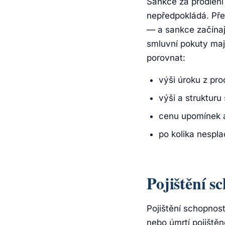
Sankce za prodlení
nepředpokládá. Pře
— a sankce začínaj
smluvní pokuty maj
porovnat:
výši úroku z pr
výši a strukturu
cenu upomínek 
po kolika nespla
Pojištění s
Pojištění schopnost
nebo úmrtí pojištěn