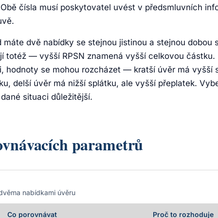
. Obě čísla musí poskytovatel uvést v předsmluvních in
uvě.
d máte dvě nabídky se stejnou jistinou a stejnou dobou s
ají totéž — vyšší RPSN znamená vyšší celkovou částku.
sti, hodnoty se mohou rozcházet — kratší úvěr má vyšší 
ku, delší úvěr má nižší splátku, ale vyšší přeplatek. Vyb
dané situaci důležitější.
ovnávacích parametrů
 dvěma nabídkami úvěru
Co porovnávat
Proč to rozhoduje