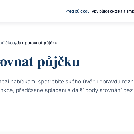
Před půjčkou
Typy půjček
Rizika a sm
půjčkou
/
Jak porovnat půjčku
ovnat půjčku
ezi nabídkami spotřebitelského úvěru opravdu rozh
ankce, předčasné splacení a další body srovnání be
.