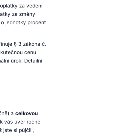
poplatky za vedení
platky za změny
 o jednotky procent
finuje § 3 zákona č.
 skutečnou cenu
lní úrok. Detailní
čně) a
celkovou
ik vás úvěr ročně
ste si půjčili,