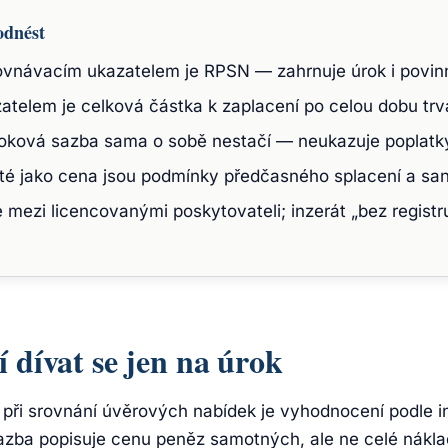
odnést
vnávacím ukazatelem je RPSN — zahrnuje úrok i povinn
telem je celková částka k zaplacení po celou dobu trv
oková sazba sama o sobě nestačí — neukazuje poplatky 
ité jako cena jsou podmínky předčasného splacení a san
 mezi licencovanými poskytovateli; inzerát „bez registr
í dívat se jen na úrok
 při srovnání úvěrových nabídek je vyhodnocení podle 
azba popisuje cenu peněz samotných, ale ne celé náklad