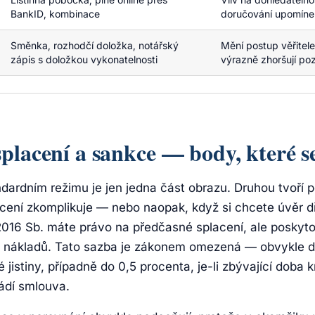
BankID, kombinace
doručování upomíne
Směnka, rozhodčí doložka, notářský
Mění postup věřitele
zápis s doložkou vykonatelnosti
výrazně zhoršují poz
placení a sankce — body, které se
dardním režimu je jen jedna část obrazu. Druhou tvoří 
cení zkomplikuje — nebo naopak, když si chcete úvěr dří
2016 Sb. máte právo na předčasné splacení, ale poskyt
 nákladů. Tato sazba je zákonem omezená — obvykle do
jistiny, případně do 0,5 procenta, je-li zbývající doba k
ádí smlouva.