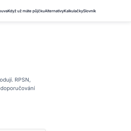
louva
Když už máte půjčku
Alternativy
Kalkulačky
Slovník
odují. RPSN,
z doporučování