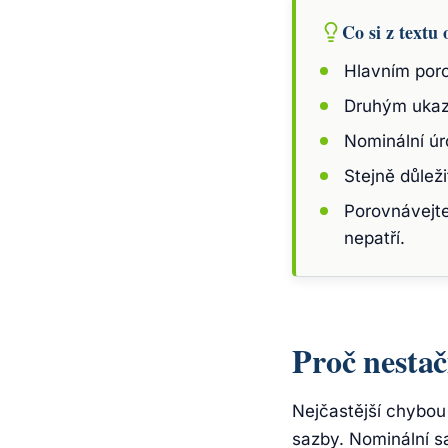
Co si z textu 
Hlavním poro
Druhým ukaza
Nominální úr
Stejně důlež
Porovnávejte
nepatří.
Proč nestač
Nejčastější chybou
sazby. Nominální s