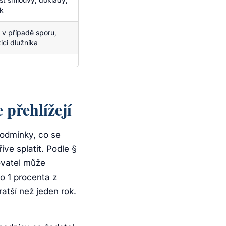
k
 v případě sporu,
ici dlužníka
 přehlížejí
podmínky, co se
ve splatit. Podle §
ovatel může
 1 procenta z
ratší než jeden rok.