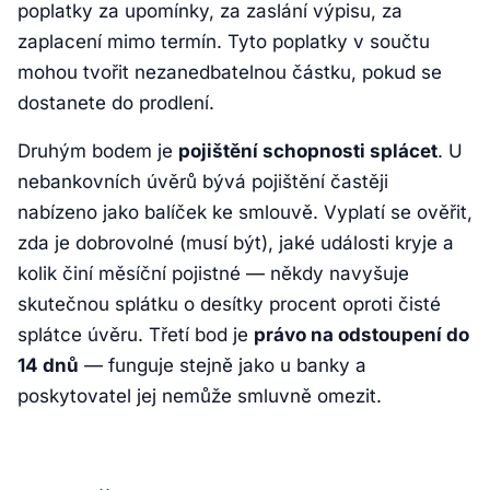
poplatky za upomínky, za zaslání výpisu, za
zaplacení mimo termín. Tyto poplatky v součtu
mohou tvořit nezanedbatelnou částku, pokud se
dostanete do prodlení.
Druhým bodem je
pojištění schopnosti splácet
. U
nebankovních úvěrů bývá pojištění častěji
nabízeno jako balíček ke smlouvě. Vyplatí se ověřit,
zda je dobrovolné (musí být), jaké události kryje a
kolik činí měsíční pojistné — někdy navyšuje
skutečnou splátku o desítky procent oproti čisté
splátce úvěru. Třetí bod je
právo na odstoupení do
14 dnů
— funguje stejně jako u banky a
poskytovatel jej nemůže smluvně omezit.