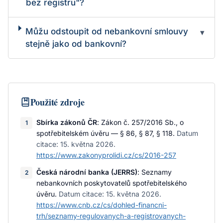
bez registru"?
Můžu odstoupit od nebankovní smlouvy
▾
stejně jako od bankovní?
Použité zdroje
Sbírka zákonů ČR
:
Zákon č. 257/2016 Sb., o
1
spotřebitelském úvěru — § 86, § 87, § 118
.
Datum
citace:
15. května 2026
.
https://www.zakonyprolidi.cz/cs/2016-257
Česká národní banka (JERRS)
:
Seznamy
2
nebankovních poskytovatelů spotřebitelského
úvěru
.
Datum citace:
15. května 2026
.
https://www.cnb.cz/cs/dohled-financni-
trh/seznamy-regulovanych-a-registrovanych-