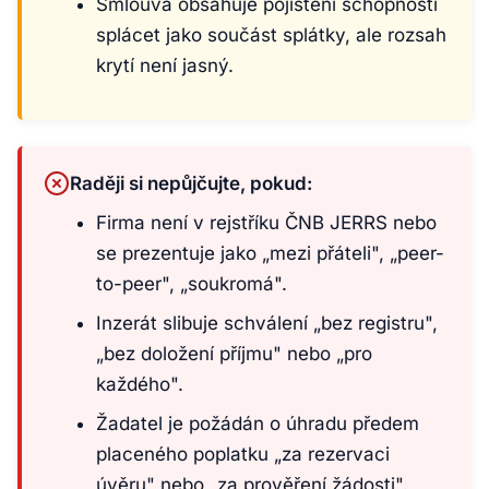
Smlouva obsahuje pojištění schopnosti
splácet jako součást splátky, ale rozsah
krytí není jasný.
Raději si nepůjčujte, pokud:
Firma není v rejstříku ČNB JERRS nebo
se prezentuje jako „mezi přáteli", „peer-
to-peer", „soukromá".
Inzerát slibuje schválení „bez registru",
„bez doložení příjmu" nebo „pro
každého".
Žadatel je požádán o úhradu předem
placeného poplatku „za rezervaci
úvěru" nebo „za prověření žádosti".