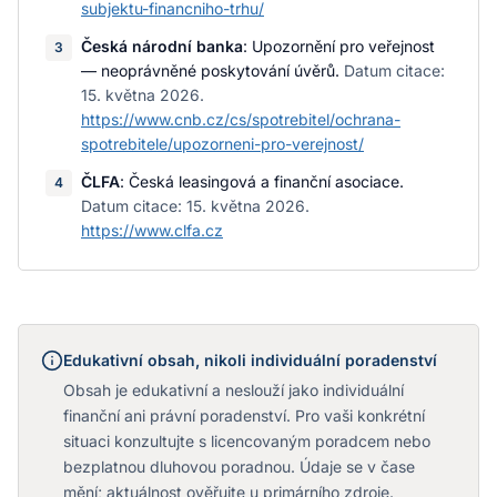
subjektu-financniho-trhu/
Česká národní banka
:
Upozornění pro veřejnost
3
— neoprávněné poskytování úvěrů
.
Datum citace:
15. května 2026
.
https://www.cnb.cz/cs/spotrebitel/ochrana-
spotrebitele/upozorneni-pro-verejnost/
ČLFA
:
Česká leasingová a finanční asociace
.
4
Datum citace:
15. května 2026
.
https://www.clfa.cz
Edukativní obsah, nikoli individuální poradenství
Obsah je edukativní a neslouží jako individuální
finanční ani právní poradenství. Pro vaši konkrétní
situaci konzultujte s licencovaným poradcem nebo
bezplatnou dluhovou poradnou. Údaje se v čase
mění; aktuálnost ověřujte u primárního zdroje.