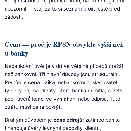
veřejnost obsahují přehled firem, na které regulátor
upozornil — stojí za to si seznam projít ještě před
žádostí.
Cena — proč je RPSN obvykle vyšší než
u banky
Nebankovní úvěr je v drtivé většině případů dražší
než bankovní. Tři hlavní důvody jsou strukturální.
Prvním je
cena rizika
: nebankovní poskytovatel
typicky přijímá klienty, které banka odmítla, a větší
podíl úvěrů končí ve vymáhání nebo odpisu. Tuto
ztrátu musí cena pokrýt.
Druhým důvodem je
cena zdrojů
: zatímco banka
financuje úvěry levnými depozity klientů,