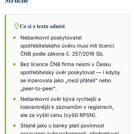
Co si z textu odnést
Nebankovní poskytovatel
spotřebitelského úvěru musí mít licenci
ČNB podle zákona č. 257/2016 Sb.
Bez licence ČNB firma nesmí v Česku
spotřebitelský úvěr poskytovat — i kdyby
se inzerovala jako „mezi přáteli" nebo
„peer-to-peer".
Nebankovní úvěr bývá rychlejší a
tolerantnější k záznamům v registrech,
ale za vyšší cenu (vyšší RPSN).
Stejně jako u banky platí povinnost
posouzení úvěruschopnosti, předsmluvní