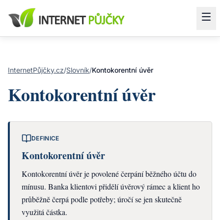
InternetPůjčky.cz
/
Slovník
/
Kontokorentní úvěr
Kontokorentní úvěr
DEFINICE
Kontokorentní úvěr
Kontokorentní úvěr je povolené čerpání běžného účtu do
mínusu. Banka klientovi přidělí úvěrový rámec a klient ho
průběžně čerpá podle potřeby; úročí se jen skutečně
využitá částka.