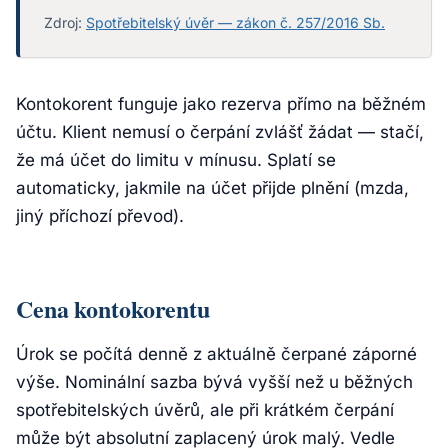
Zdroj:
Spotřebitelský úvěr — zákon č. 257/2016 Sb.
Kontokorent funguje jako rezerva přímo na běžném
účtu. Klient nemusí o čerpání zvlášť žádat — stačí,
že má účet do limitu v mínusu. Splatí se
automaticky, jakmile na účet přijde plnění (mzda,
jiný příchozí převod).
Cena kontokorentu
Úrok se počítá denně z aktuálně čerpané záporné
výše. Nominální sazba bývá vyšší než u běžných
spotřebitelských úvěrů, ale při krátkém čerpání
může být absolutní zaplacený úrok malý. Vedle