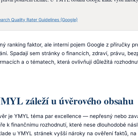
arch Quality Rater Guidelines (Google)
ý ranking faktor, ale interní pojem Google z příručky pr
ání. Spadají sem stránky o financích, zdraví, právu, bez
macích a o tématech, která ovlivňují důležitá rozhodnut
YMYL záleží u úvěrového obsahu
úvěr je YMYL téma par excellence — nepřesný nebo zav
ře k finančnímu rozhodnutí, které nese dlouhodobé násl
lade u YMYL stránek vyšší nároky na ověření faktů, na