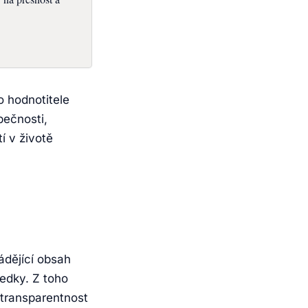
o hodnotitele
pečnosti,
í v životě
ádějící obsah
edky. Z toho
 transparentnost