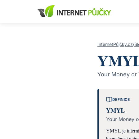
InternetPůjčky.cz
/
Sl
YMY
Your Money or 
DEFINICE
YMYL
Your Money or
YMYL je interní 
bezpečnost nebo