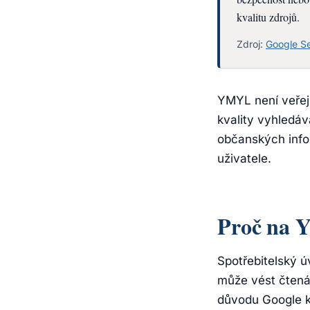
kvalitu zdrojů.
Zdroj:
Google Se
YMYL není veřejn
kvality vyhledáv
občanských infor
uživatele.
Proč na 
Spotřebitelský 
může vést čtená
důvodu Google k