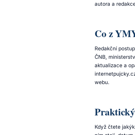
autora a redakce
Co z YMY
Redakční postupy
ČNB, ministerstv
aktualizace a op
internetpujcky.c
webu.
Praktický
Když čtete jakýko