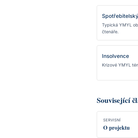
Spotřebitelsk
Typická YMYL obl
čtenáře.
Insolvence
Krizové YMYL tém
Související č
SERVISNÍ
O projektu