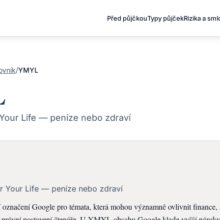
Před půjčkou
Typy půjček
Rizika a sm
ovník
/
YMYL
L
Your Life — peníze nebo zdraví
 Your Life — peníze nebo zdraví
označení Google pro témata, která mohou významně ovlivnit finance, 
 právní postavení čtenáře. U YMYL obsahu Google klade vyšší nároky 