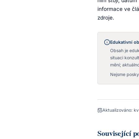
ním stojí, datum
informace ve člá
zdroje.
Edukativní ob
Obsah je eduka
situaci konzu
mění; aktuálno
Nejsme poskyt
Aktualizováno:
kv
Související 