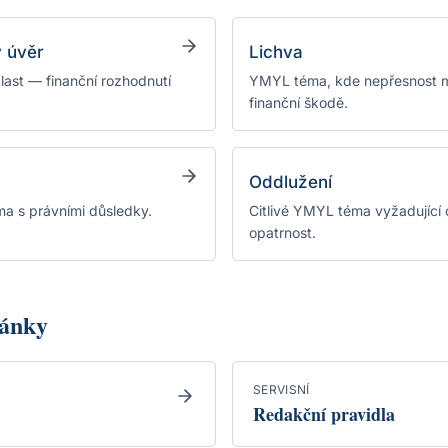
ý úvěr
Lichva
ast — finanční rozhodnutí
YMYL téma, kde nepřesnost m
finanční škodě.
Oddlužení
a s právními důsledky.
Citlivé YMYL téma vyžadující
opatrnost.
lánky
SERVISNÍ
Redakční pravidla