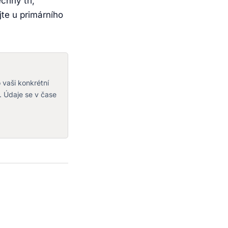
chny tři,
jte u primárního
o vaši konkrétní
. Údaje se v čase