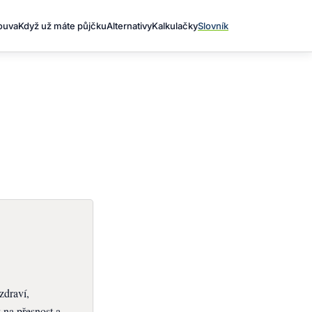
louva
Když už máte půjčku
Alternativy
Kalkulačky
Slovník
zdraví,
na přesnost a