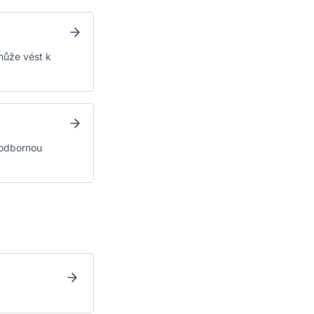
ůže vést k
 odbornou