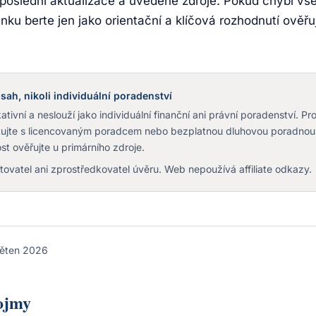
 poslední aktualizace a uvedené zdroje. Pokud chybí vše
nku berte jen jako orientační a klíčová rozhodnutí ověřu
sah, nikoli individuální poradenství
tivní a neslouží jako individuální finanční ani právní poradenství. Pr
ltujte s licencovaným poradcem nebo bezplatnou dluhovou poradnou
st ověřujte u primárního zdroje.
ovatel ani zprostředkovatel úvěru. Web nepoužívá affiliate odkazy.
ěten 2026
pojmy