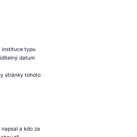
instituce typu
viditelný datum
ny stránky tohoto
k napsal a kdo za