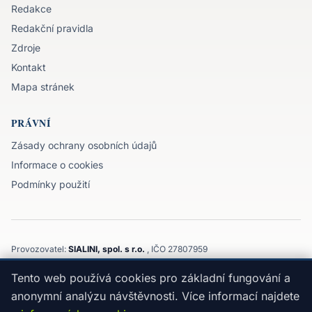
Redakce
Redakční pravidla
Zdroje
Kontakt
Mapa stránek
PRÁVNÍ
Zásady ochrany osobních údajů
Informace o cookies
Podmínky použití
Provozovatel:
SIALINI, spol. s r.o.
, IČO 27807959
Komenského 3143/32, 747 21, Kravaře, Moravskoslezský kraj
Tento web používá cookies pro základní fungování a
©
2026
SIALINI, spol. s r.o.
Edukativní obsah, nejedná se o individuální doporučení.
anonymní analýzu návštěvnosti. Více informací najdete
Nezprostředkováváme ani neposkytujeme úvěry a neručíme za