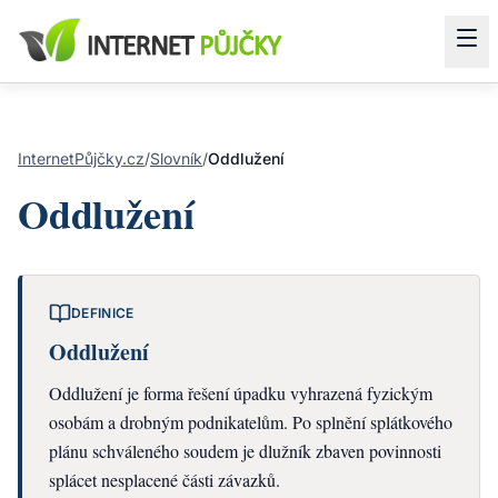
InternetPůjčky.cz
/
Slovník
/
Oddlužení
Oddlužení
DEFINICE
Oddlužení
Oddlužení je forma řešení úpadku vyhrazená fyzickým
osobám a drobným podnikatelům. Po splnění splátkového
plánu schváleného soudem je dlužník zbaven povinnosti
splácet nesplacené části závazků.