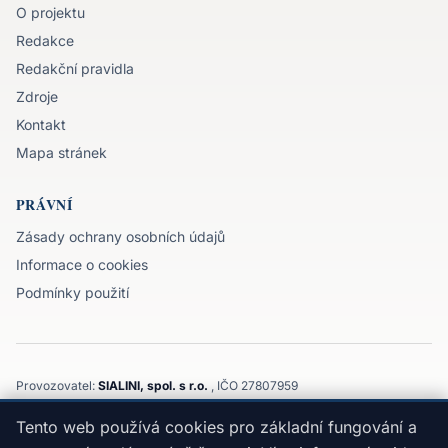
O projektu
Redakce
Redakční pravidla
Zdroje
Kontakt
Mapa stránek
PRÁVNÍ
Zásady ochrany osobních údajů
Informace o cookies
Podmínky použití
Provozovatel:
SIALINI, spol. s r.o.
, IČO 27807959
Komenského 3143/32, 747 21, Kravaře, Moravskoslezský kraj
Tento web používá cookies pro základní fungování a
©
2026
SIALINI, spol. s r.o.