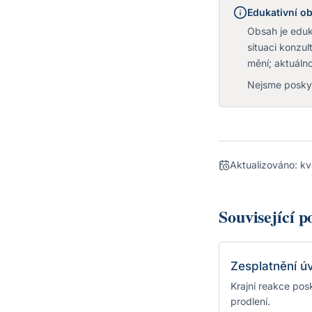
Edukativní ob
Obsah je eduka
situaci konzu
mění; aktuálno
Nejsme poskyt
Aktualizováno:
kv
Související 
Zesplatnění ú
Krajní reakce po
prodlení.