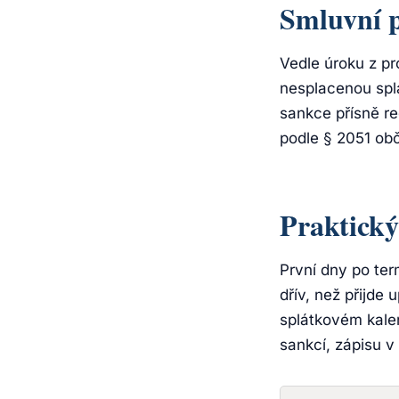
Smluvní 
Vedle úroku z pr
nesplacenou splá
sankce přísně re
podle § 2051 ob
Praktický
První dny po ter
dřív, než přijde
splátkovém kale
sankcí, zápisu v