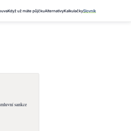
louva
Když už máte půjčku
Alternativy
Kalkulačky
Slovník
 smluvní sankce