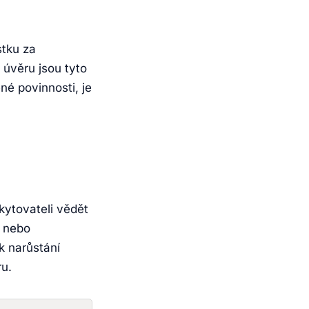
stku za
 úvěru jsou tyto
né povinnosti, je
kytovateli vědět
e nebo
k narůstání
ru.