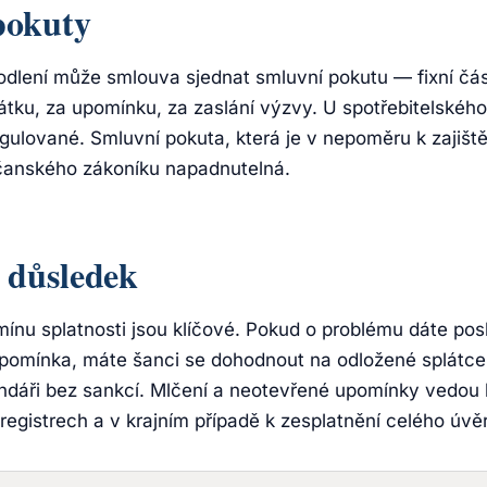
pokuty
odlení může smlouva sjednat smluvní pokutu — fixní čá
tku, za upomínku, za zaslání výzvy. U spotřebitelského
gulované. Smluvní pokuta, která je v nepoměru k zajiště
čanského zákoníku napadnutelná.
 důsledek
mínu splatnosti jsou klíčové. Pokud o problému dáte pos
 upomínka, máte šanci se dohodnout na odložené splátc
ndáři bez sankcí. Mlčení a neotevřené upomínky vedou 
 registrech a v krajním případě k zesplatnění celého úvě