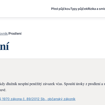
Před půjčkou
Typy půjček
Rizika a sm
ovník
/
Prodlení
ní
, kdy dlužník nesplní peněžitý závazek včas. Spouští úroky z prodlení a
ouvě.
§ 1970 zákona č. 89/2012 Sb., občanský zákoník