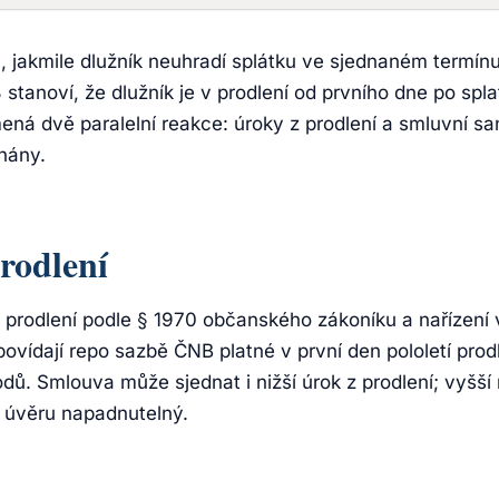
, jakmile dlužník neuhradí splátku ve sjednaném termí
 stanoví, že dlužník je v prodlení od prvního dne po spla
ená dvě paralelní reakce: úroky z prodlení a smluvní s
nány.
rodlení
prodlení podle § 1970 občanského zákoníku a nařízení 
ovídají repo sazbě ČNB platné v první den pololetí prod
dů. Smlouva může sjednat i nižší úrok z prodlení; vyšší
o úvěru napadnutelný.