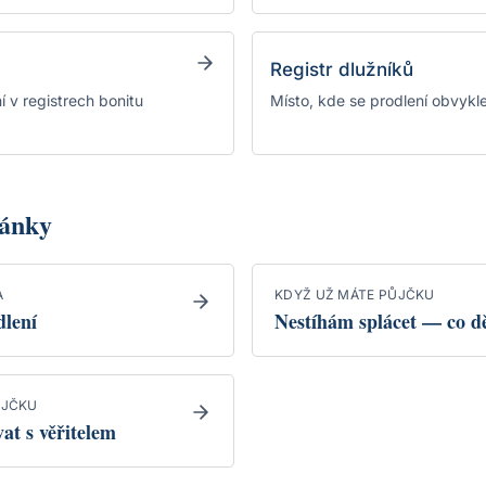
Registr dlužníků
 v registrech bonitu
Místo, kde se prodlení obvykle
lánky
A
KDYŽ UŽ MÁTE PŮJČKU
dlení
Nestíhám splácet — co dě
ŮJČKU
at s věřitelem