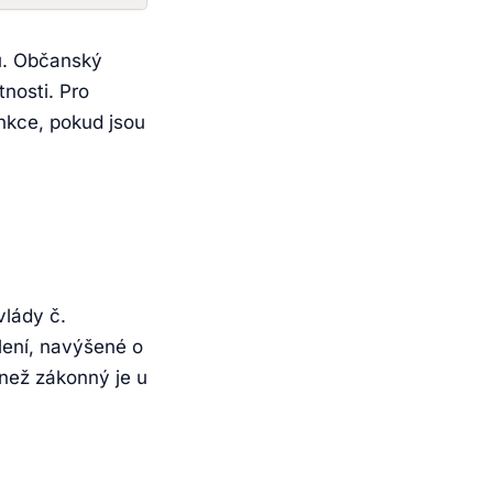
nu. Občanský
tnosti. Pro
ankce, pokud jsou
vlády č.
lení, navýšené o
 než zákonný je u