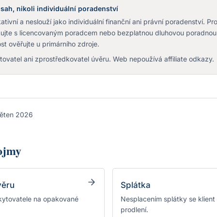
sah, nikoli individuální poradenství
tivní a neslouží jako individuální finanční ani právní poradenství. Pr
ltujte s licencovaným poradcem nebo bezplatnou dluhovou poradnou
st ověřujte u primárního zdroje.
ovatel ani zprostředkovatel úvěru. Web nepoužívá affiliate odkazy.
ěten 2026
pojmy
věru
Splátka
skytovatele na opakované
Nesplacením splátky se klient 
prodlení.