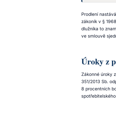
Prodlení nastává
zákoník v § 1968
dlužníka to znam
ve smlouvě sjed
Úroky z p
Zákonné úroky z 
351/2013 Sb. odp
8 procentních bo
spotřebitelskéh