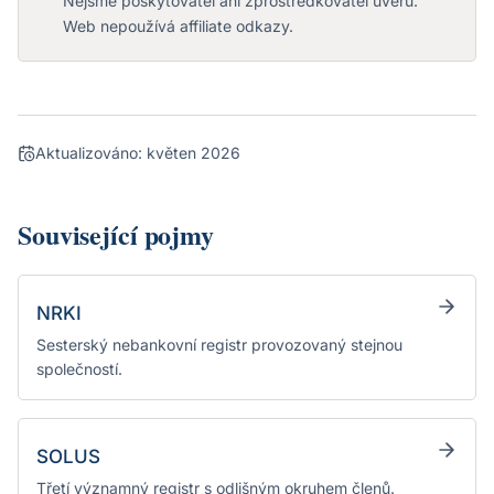
Nejsme poskytovatel ani zprostředkovatel úvěru.
Web nepoužívá affiliate odkazy.
Aktualizováno:
květen 2026
Související pojmy
NRKI
Sesterský nebankovní registr provozovaný stejnou
společností.
SOLUS
Třetí významný registr s odlišným okruhem členů.