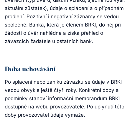
úvěrech (typ úvěru, datum vzniku, sjednanou výši,
aktuální zůstatek), údaje o splácení a o případném
prodlení. Pozitivní i negativní záznamy se vedou
společně. Banka, která je členem BRKI, do něj při
žádosti o úvěr nahlédne a získá přehled o
závazcích žadatele u ostatních bank.
Doba uchovávání
Po splacení nebo zániku závazku se údaje v BRKI
vedou obvykle ještě čtyři roky. Konkrétní doby a
podmínky stanoví informační memorandum BRKI
dostupné na webu provozovatele. Po uplynutí této
doby provozovatel údaje vymaže.