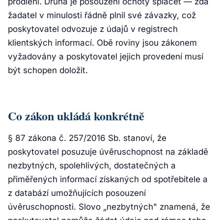
prodlení. Druhá je posouzení ochoty splácet — zda
žadatel v minulosti řádně plnil své závazky, což
poskytovatel odvozuje z údajů v registrech
klientských informací. Obě roviny jsou zákonem
vyžadovány a poskytovatel jejich provedení musí
být schopen doložit.
Co zákon ukládá konkrétně
§ 87 zákona č. 257/2016 Sb. stanoví, že
poskytovatel posuzuje úvěruschopnost na základě
nezbytných, spolehlivých, dostatečných a
přiměřených informací získaných od spotřebitele a
z databází umožňujících posouzení
úvěruschopnosti. Slovo „nezbytných" znamená, že