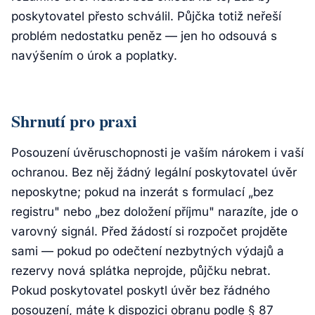
poskytovatel přesto schválil. Půjčka totiž neřeší
problém nedostatku peněz — jen ho odsouvá s
navýšením o úrok a poplatky.
Shrnutí pro praxi
Posouzení úvěruschopnosti je vaším nárokem i vaší
ochranou. Bez něj žádný legální poskytovatel úvěr
neposkytne; pokud na inzerát s formulací „bez
registru" nebo „bez doložení příjmu" narazíte, jde o
varovný signál. Před žádostí si rozpočet projděte
sami — pokud po odečtení nezbytných výdajů a
rezervy nová splátka neprojde, půjčku nebrat.
Pokud poskytovatel poskytl úvěr bez řádného
posouzení, máte k dispozici obranu podle § 87