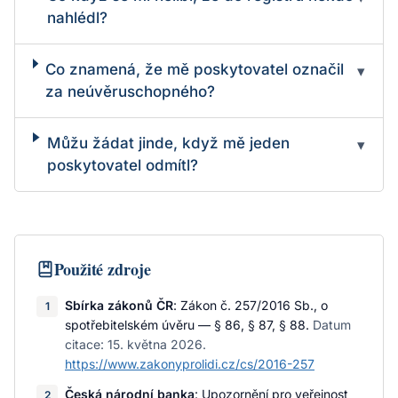
nahlédl?
Co znamená, že mě poskytovatel označil
▾
za neúvěruschopného?
Můžu žádat jinde, když mě jeden
▾
poskytovatel odmítl?
Použité zdroje
Sbírka zákonů ČR
:
Zákon č. 257/2016 Sb., o
1
spotřebitelském úvěru — § 86, § 87, § 88
.
Datum
citace:
15. května 2026
.
https://www.zakonyprolidi.cz/cs/2016-257
Česká národní banka
:
Upozornění pro veřejnost
2