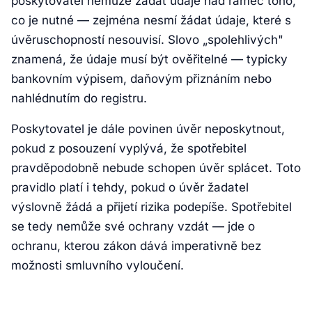
poskytovatel nemůže žádat údaje nad rámec toho,
co je nutné — zejména nesmí žádat údaje, které s
úvěruschopností nesouvisí. Slovo „spolehlivých"
znamená, že údaje musí být ověřitelné — typicky
bankovním výpisem, daňovým přiznáním nebo
nahlédnutím do registru.
Poskytovatel je dále povinen úvěr neposkytnout,
pokud z posouzení vyplývá, že spotřebitel
pravděpodobně nebude schopen úvěr splácet. Toto
pravidlo platí i tehdy, pokud o úvěr žadatel
výslovně žádá a přijetí rizika podepíše. Spotřebitel
se tedy nemůže své ochrany vzdát — jde o
ochranu, kterou zákon dává imperativně bez
možnosti smluvního vyloučení.