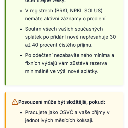
účet stejně velký.
V registrech (BRKI, NRKI, SOLUS)
nemáte aktivní záznamy o prodlení.
Souhrn všech vašich současných
splátek po přidání nové nepřesahuje 30
až 40 procent čistého příjmu.
Po odečtení nezabavitelného minima a
fixních výdajů vám zůstává rezerva
minimálně ve výši nové splátky.
Posouzení může být složitější, pokud:
Pracujete jako OSVČ a vaše příjmy v
jednotlivých měsících kolísají.