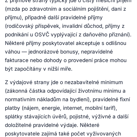
Z příjmové strany typicky jde o čistý měsíční příjem
(mzda po zdravotním a sociálním pojištění, dani z
příjmu), případně další pravidelné příjmy
(rodičovský příspěvek, invalidní důchod, příjmy z
podnikání u OSVČ vyplývající z daňového přiznání).
Některé příjmy poskytovatel akceptuje s odlišnou
váhou — jednorázové bonusy, nepravidelné
fakturace nebo dohody o provedení práce mohou
být započítány v nižší míře.
Z výdajové strany jde o nezabavitelné minimum
(zákonná částka odpovídající životnímu minimu a
normativním nákladům na bydlení), pravidelné fixní
platby (nájem, energie, internet, mobilní tarif),
splátky stávajících úvěrů, pojistné, výživné a další
doložitelné pravidelné výdaje. Některé
poskytovatele zajímá také počet vyživovaných