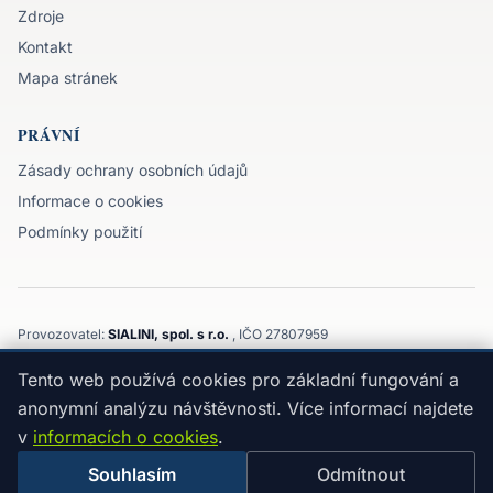
Zdroje
Kontakt
Mapa stránek
PRÁVNÍ
Zásady ochrany osobních údajů
Informace o cookies
Podmínky použití
Provozovatel:
SIALINI, spol. s r.o.
, IČO 27807959
Komenského 3143/32, 747 21, Kravaře, Moravskoslezský kraj
Tento web používá cookies pro základní fungování a
©
2026
SIALINI, spol. s r.o.
Edukativní obsah, nejedná se o individuální doporučení.
anonymní analýzu návštěvnosti. Více informací najdete
Nezprostředkováváme ani neposkytujeme úvěry a neručíme za
v
informacích o cookies
.
rozhodnutí učiněná na základě obsahu webu.
Souhlasím
Odmítnout