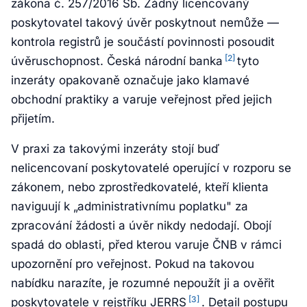
zákona č. 257/2016 Sb. Žádný licencovaný
poskytovatel takový úvěr poskytnout nemůže —
kontrola registrů je součástí povinnosti posoudit
[2]
úvěruschopnost. Česká národní banka
tyto
inzeráty opakovaně označuje jako klamavé
obchodní praktiky a varuje veřejnost před jejich
přijetím.
V praxi za takovými inzeráty stojí buď
nelicencovaní poskytovatelé operující v rozporu se
zákonem, nebo zprostředkovatelé, kteří klienta
naviguují k „administrativnímu poplatku" za
zpracování žádosti a úvěr nikdy nedodají. Obojí
spadá do oblasti, před kterou varuje ČNB v rámci
upozornění pro veřejnost. Pokud na takovou
nabídku narazíte, je rozumné nepoužít ji a ověřit
[3]
poskytovatele v rejstříku JERRS
. Detail postupu