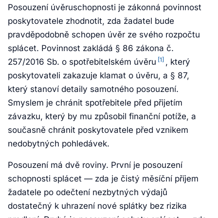
Posouzení úvěruschopnosti je zákonná povinnost
poskytovatele zhodnotit, zda žadatel bude
pravděpodobně schopen úvěr ze svého rozpočtu
splácet. Povinnost zakládá § 86 zákona č.
[1]
257/2016 Sb. o spotřebitelském úvěru
, který
poskytovateli zakazuje klamat o úvěru, a § 87,
který stanoví detaily samotného posouzení.
Smyslem je chránit spotřebitele před přijetím
závazku, který by mu způsobil finanční potíže, a
současně chránit poskytovatele před vznikem
nedobytných pohledávek.
Posouzení má dvě roviny. První je posouzení
schopnosti splácet — zda je čistý měsíční příjem
žadatele po odečtení nezbytných výdajů
dostatečný k uhrazení nové splátky bez rizika