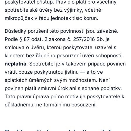
poskytovatel přístup. Pravidlo platí pro všechny
spotřebitelské úvěry bez výjimky, včetně
mikropůjček v řádu jednotek tisíc korun.
Důsledky porušení této povinnosti jsou závažné.
Podle § 87 odst. 2 zákona č. 257/2016 Sb. je
smlouva o úvěru, kterou poskytovatel uzavřel s
klientem bez řádného posouzení úvěruschopnosti,
neplatná
. Spotřebitel je v takovém případě povinen
vrátit pouze poskytnutou jistinu — a to ve
splátkách úměrných svým možnostem. Není
povinen platit smluvní úrok ani sjednané poplatky.
Tato právní úprava přímo motivuje poskytovatele k
důkladnému, ne formálnímu posouzení.