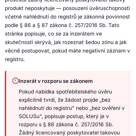
produkt neposkytuje — posouzení úvěruschopnosti
včetně nahlédnutí do registrů je zákonná povinnost
podle § 86 a § 87 zákona č. 257/2016 Sb. Tato
stránka popisuje, co se za inzerátem ve
skutečnosti skrývá, jak rozeznat šedou zónu a jak
věcně postupovat, pokud máte negativní záznam v
registru.
Inzerát v rozporu se zákonem
Pokud nabídka spotřebitelského úvěru
explicitně tvrdí, že žádost projde „bez
nahlédnutí do registru" nebo „bez ověření v
SOLUSu", popisuje postup, který je v
rozporu s § 86 zákona č. 257/2016 Sb.
Žádný licencovaný poskytovatel takovou