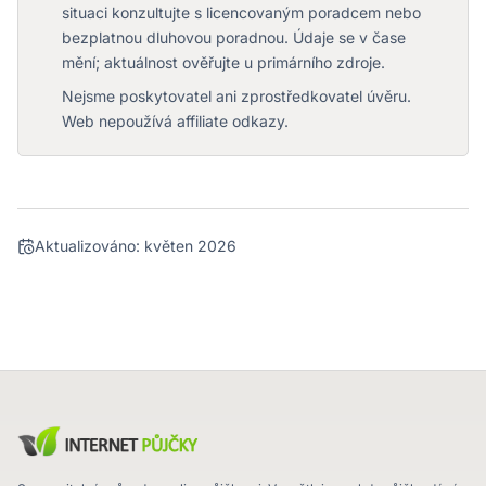
situaci konzultujte s licencovaným poradcem nebo
bezplatnou dluhovou poradnou. Údaje se v čase
mění; aktuálnost ověřujte u primárního zdroje.
Nejsme poskytovatel ani zprostředkovatel úvěru.
Web nepoužívá affiliate odkazy.
Aktualizováno:
květen 2026