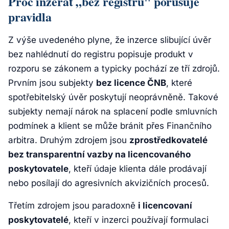
Proč inzerát „bez registru" porušuje
pravidla
Z výše uvedeného plyne, že inzerce slibující úvěr
bez nahlédnutí do registru
popisuje produkt v
rozporu se zákonem a typicky pochází ze tří zdrojů.
Prvním jsou subjekty
bez licence ČNB
, které
spotřebitelský úvěr poskytují neoprávněně. Takové
subjekty nemají nárok na splacení podle smluvních
podmínek a klient se může bránit přes Finančního
arbitra. Druhým zdrojem jsou
zprostředkovatelé
bez transparentní vazby na licencovaného
poskytovatele
, kteří údaje klienta dále prodávají
nebo posílají do agresivních akvizičních procesů.
Třetím zdrojem jsou paradoxně
i licencovaní
poskytovatelé
, kteří v inzerci používají formulaci