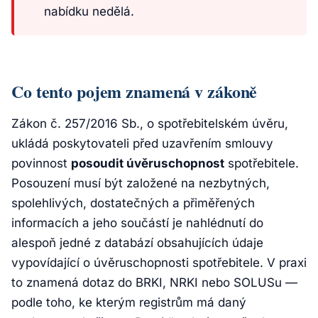
nabídku nedělá.
Co tento pojem znamená v zákoně
Zákon č. 257/2016 Sb., o spotřebitelském úvěru,
ukládá poskytovateli před uzavřením smlouvy
povinnost
posoudit úvěruschopnost
spotřebitele.
Posouzení musí být
založené na nezbytných,
spolehlivých, dostatečných a přiměřených
informacích
a jeho součástí je nahlédnutí do
alespoň jedné z databází obsahujících údaje
vypovídající o úvěruschopnosti spotřebitele. V praxi
to znamená dotaz do BRKI, NRKI nebo SOLUSu —
podle toho, ke kterým registrům má daný