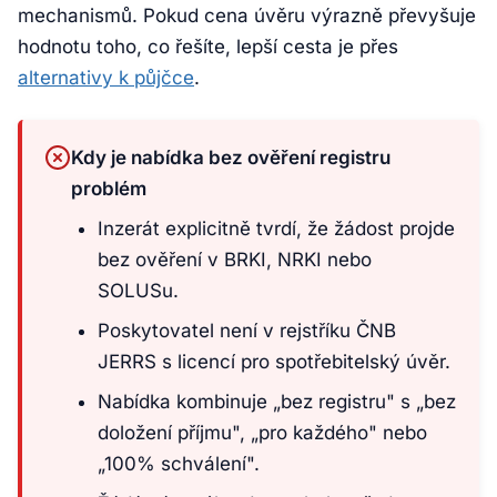
mechanismů. Pokud cena úvěru výrazně převyšuje
hodnotu toho, co řešíte, lepší cesta je přes
alternativy k půjčce
.
Kdy je nabídka bez ověření registru
problém
Inzerát explicitně tvrdí, že žádost projde
bez ověření v BRKI, NRKI nebo
SOLUSu.
Poskytovatel není v rejstříku ČNB
JERRS s licencí pro spotřebitelský úvěr.
Nabídka kombinuje „bez registru" s „bez
doložení příjmu", „pro každého" nebo
„100% schválení".