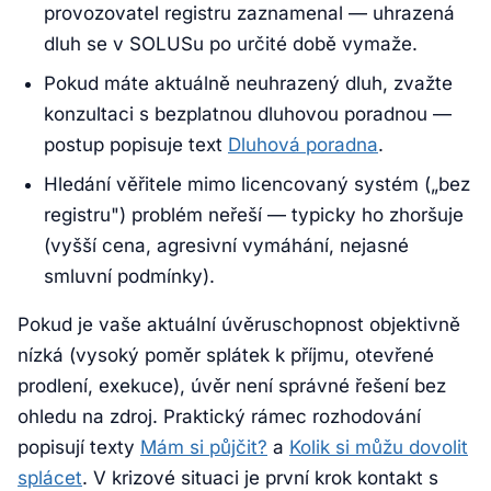
provozovatel registru zaznamenal — uhrazená
dluh se v SOLUSu po určité době vymaže.
Pokud máte aktuálně neuhrazený dluh, zvažte
konzultaci s bezplatnou dluhovou poradnou —
postup popisuje text
Dluhová poradna
.
Hledání věřitele mimo licencovaný systém („bez
registru") problém neřeší — typicky ho zhoršuje
(vyšší cena, agresivní vymáhání, nejasné
smluvní podmínky).
Pokud je vaše aktuální úvěruschopnost objektivně
nízká (vysoký poměr splátek k příjmu, otevřené
prodlení, exekuce), úvěr není správné řešení bez
ohledu na zdroj. Praktický rámec rozhodování
popisují texty
Mám si půjčit?
a
Kolik si můžu dovolit
splácet
. V krizové situaci je první krok kontakt s