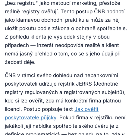
„bez registru" jako matoucí marketing, přestože
reálně registry ověřují. Tento postup ČNB hodnotí
jako klamavou obchodní praktiku a může za něj
uložit pokutu podle zákona o ochraně spotřebitele.
Z pohledu klienta je výsledek stejný v obou
případech — inzerát neodpovídá realitě a klient
nemá jasný přehled o tom, co se s jeho údaji při
žádosti děje.
ČNB v rámci svého dohledu nad nebankovními
poskytovateli udržuje rejstřík JERRS (Jednotné
registry regulovaných a registrovaných subjektů),
kde si lze ověřit, zda má konkrétní firma platnou
licenci. Postup popisuje text
Jak ověřit
poskytovatele půjčky
. Pokud firma v rejstříku není,
jakákoli její nabídka spotřebitelského úvěru je z
definice problematická — bez ohledu na to, zda v