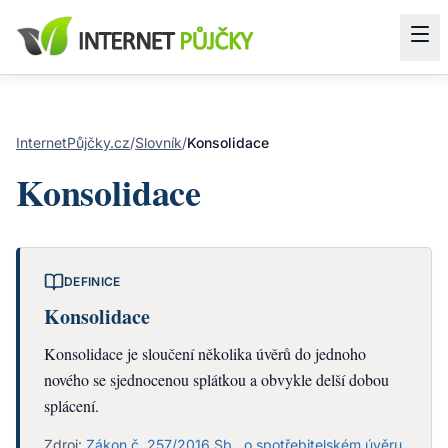
InternetPůjčky.cz
/
Slovník
/
Konsolidace
Konsolidace
DEFINICE
Konsolidace
Konsolidace je sloučení několika úvěrů do jednoho
nového se sjednocenou splátkou a obvykle delší dobou
splácení.
Zdroj:
Zákon č. 257/2016 Sb., o spotřebitelském úvěru