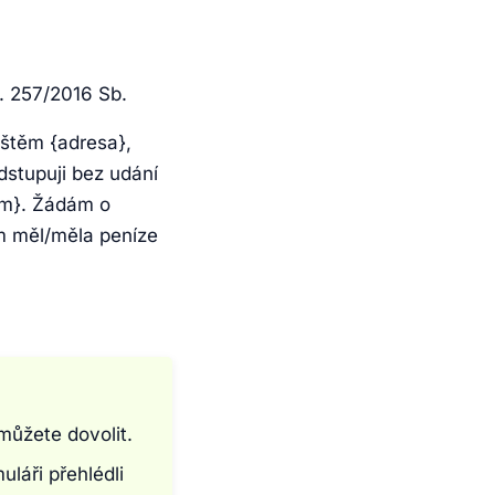
. 257/2016 Sb.
štěm {adresa},
dstupuji bez udání
um}. Žádám o
em měl/měla peníze
můžete dovolit.
uláři přehlédli