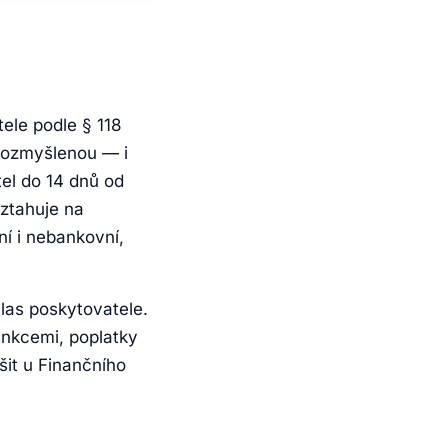
ele podle § 118
 rozmyšlenou — i
el do 14 dnů od
ztahuje na
í i nebankovní,
las poskytovatele.
ankcemi, poplatky
šit u Finančního