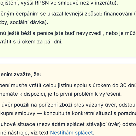
ojištění, vyšší RPSN ve smlouvě než v inzerátu).
čným čerpáním se ukázal levnější způsob financování (
tby, sociální dávka).
nů ještě běží a peníze jste buď nevyzvedli, nebo je mů
rátit s úrokem za pár dní.
ením zvažte, že:
ení musíte vrátit celou jistinu spolu s úrokem do 30 d
nemáte k dispozici, je to první problém k vyřešení.
 úvěr použili na pořízení zboží přes vázaný úvěr, odsto
 kupní smlouvy — konzultujte konkrétní situaci s poradn
luhové situace (nezvládám splácet stávající úvěr) ods
iné nástroje, viz text
Nestíhám splácet
.