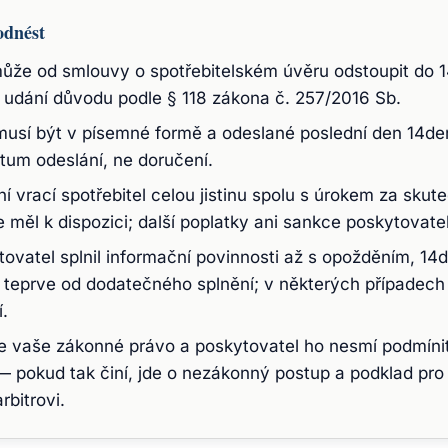
odnést
může od smlouvy o spotřebitelském úvěru odstoupit do 1
 udání důvodu podle § 118 zákona č. 257/2016 Sb.
usí být v písemné formě a odeslané poslední den 14den
tum odeslání, ne doručení.
í vrací spotřebitel celou jistinu spolu s úrokem za sku
e měl k dispozici; další poplatky ani sankce poskytovate
ovatel splnil informační povinnosti až s opožděním, 14d
 teprve od dodatečného splnění; v některých případech
.
e vaše zákonné právo a poskytovatel ho nesmí podmínit
— pokud tak činí, jde o nezákonný postup a podklad pro
rbitrovi.