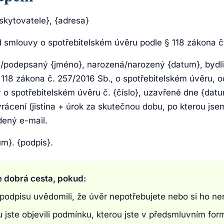
skytovatele}, {adresa}
 smlouvy o spotřebitelském úvěru podle § 118 zákona č
/podepsaný {jméno}, narozená/narozený {datum}, bydli
 118 zákona č. 257/2016 Sb., o spotřebitelském úvěru, o
o spotřebitelském úvěru č. {číslo}, uzavřené dne {dat
vrácení (jistina + úrok za skutečnou dobu, po kterou js
dený e-mail.
m}. {podpis}.
e dobrá cesta, pokud:
 podpisu uvědomili, že úvěr nepotřebujete nebo si ho ne
 jste objevili podmínku, kterou jste v předsmluvním form