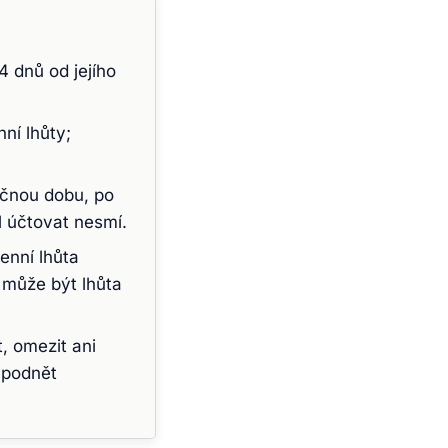
4 dnů od jejího
ní lhůty;
tečnou dobu, po
l účtovat nesmí.
enní lhůta
 může být lhůta
, omezit ani
 podnět