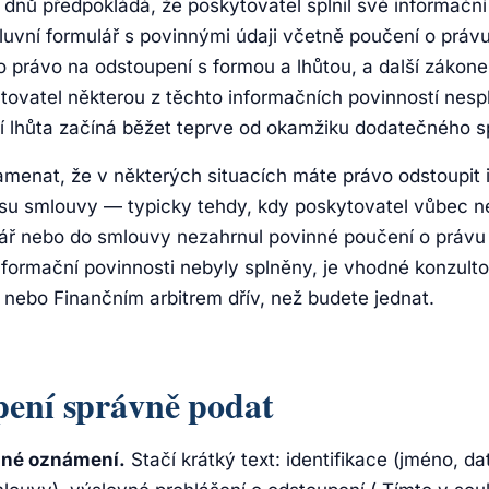
 dnů předpokládá, že poskytovatel splnil své informačn
uvní formulář s povinnými údaji včetně poučení o právu
 právo na odstoupení s formou a lhůtou, a další záko
ovatel některou z těchto informačních povinností nespln
 lhůta začíná běžet teprve od okamžiku dodatečného sp
amenat, že v některých situacích máte právo odstoupit 
su smlouvy — typicky tehdy, kdy poskytovatel vůbec n
ář nebo do smlouvy nezahrnul povinné poučení o právu
nformační povinnosti nebyly splněny, je vhodné konzult
nebo Finančním arbitrem dřív, než budete jednat.
pení správně podat
mné oznámení.
Stačí krátký text: identifikace (jméno, d