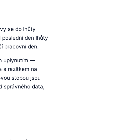
vy se do lhůty
 poslední den lhůty
ší pracovní den.
ím uplynutím —
a s razítkem na
vou stopou jsou
od správného data,