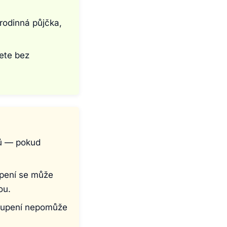
rodinná půjčka,
žete bez
nů — pokud
upení se může
ou.
toupení nepomůže