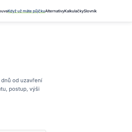
louva
Když už máte půjčku
Alternativy
Kalkulačky
Slovník
 dnů od uzavření
tu, postup, výši