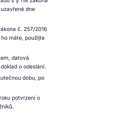
ladu s § 118 zákona
} uzavřené dne
zákona č. 257/2016
 ho máte, použijte
kem, datová
doklad o odeslání.
kutečnou dobu, po
úroku potvrzení o
žníků.