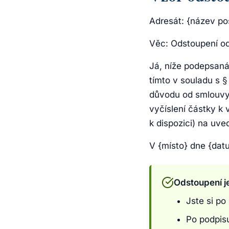
Adresát: {název po
Věc: Odstoupení od
Já, níže podepsaná
tímto v souladu s §
důvodu od smlouvy 
vyčíslení částky k 
k dispozici) na uve
V {místo} dne {datu
Odstoupení j
Jste si po
Po podpisu