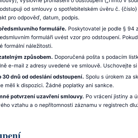
mlouvy), výslovné prohlášení o odstoupení („Tímto v sou
odstupuji od smlouvy o spotřebitelském úvěru č. {číslo
takt pro odpověď, datum, podpis.
 předsmluvního formuláře.
Poskytovatel je podle § 94 
ředsmluvním formuláři uvést vzor pro odstoupení. Pokud
formální náležitosti.
azatelným způsobem.
Doporučená pošta s podacím líst
dně e-mail z adresy uvedené ve smlouvě. Uschovejte si 
do 30 dnů od odeslání odstoupení.
Spolu s úrokem za s
ze měli k dispozici. Žádné poplatky ani sankce.
mné potvrzení uzavření smlouvy.
Po vrácení jistiny a 
ého vztahu a o nepřítomnosti záznamu v registrech dlu
upení