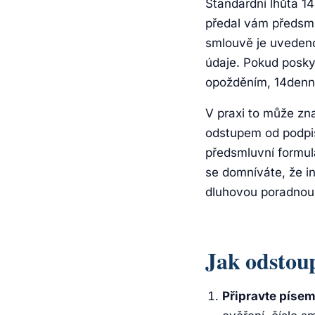
Standardní lhůta 14
předal vám předsml
smlouvě je uvedeno
údaje. Pokud poskyt
opožděním, 14denní
V praxi to může zn
odstupem od podpi
předsmluvní formul
se domníváte, že i
dluhovou poradnou 
Jak odstou
Připravte píse