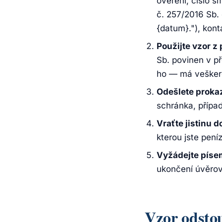
ověření, číslo s
č. 257/2016 Sb. 
{datum}."), kon
Použijte vzor z
Sb. povinen v p
ho — má veškeré 
Odešlete prok
schránka, přípa
Vraťte jistinu 
kterou jste pení
Vyžádejte píse
ukončení úvěrov
Vzor odsto