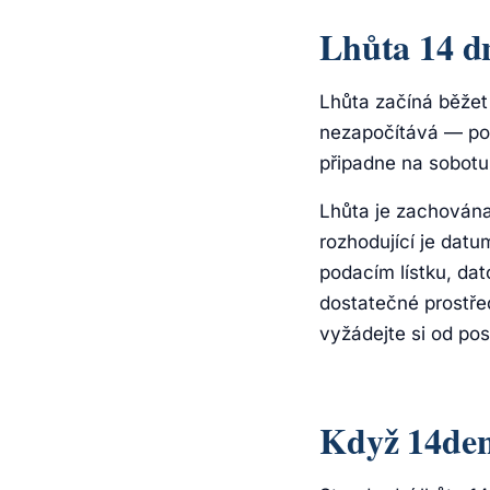
Lhůta 14 d
Lhůta začíná běžet
nezapočítává — poč
připadne na sobotu,
Lhůta je zachována
rozhodující je dat
podacím lístku, d
dostatečné prostře
vyžádejte si od po
Když 14denn