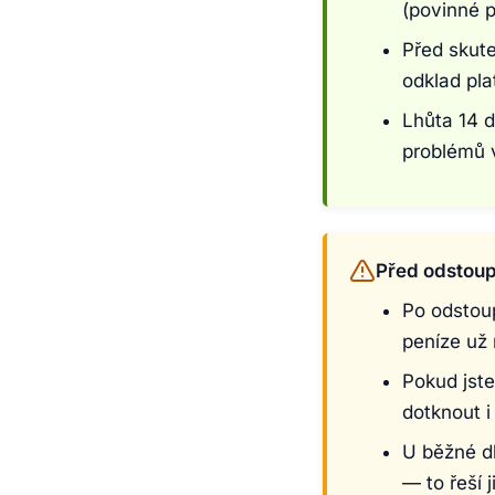
(povinné p
Před skute
odklad pla
Lhůta 14 d
problémů v
Před odstoup
Po odstoup
peníze už 
Pokud jste
dotknout i
U běžné d
— to řeší j