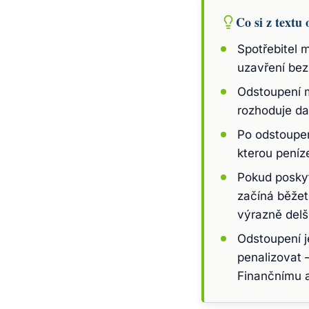
Co si z textu 
Spotřebitel 
uzavření bez
Odstoupení m
rozhoduje da
Po odstoupen
kterou peníz
Pokud poskyt
začíná běžet
výrazně delší
Odstoupení j
penalizovat 
Finančnímu a