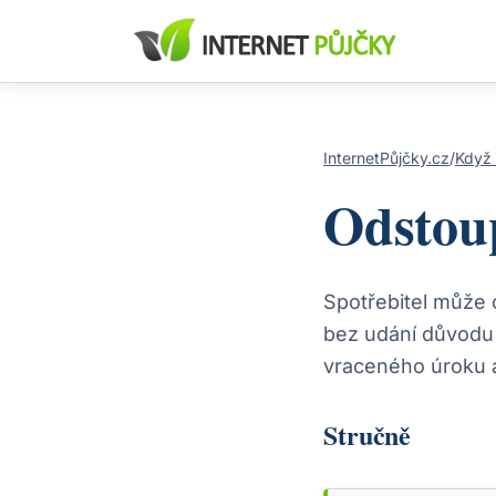
InternetPůjčky.cz
/
Když 
Odstou
Spotřebitel může 
bez udání důvodu 
vraceného úroku a
Stručně