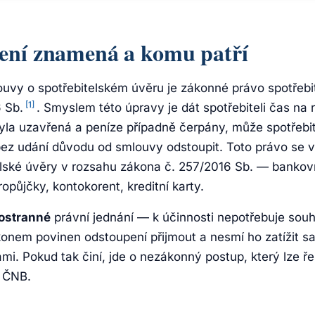
ení znamená a komu patří
uvy o spotřebitelském úvěru je zákonné právo spotřebit
[1]
 Sb.
. Smyslem této úpravy je dát spotřebiteli čas na
yla uzavřená a peníze případně čerpány, může spotřebit
ez udání důvodu od smlouvy odstoupit. Toto právo se v
lské úvěry v rozsahu zákona č. 257/2016 Sb. — bankovn
ropůjčky, kontokorent, kreditní karty.
ostranné
právní jednání — k účinnosti nepotřebuje souh
konem povinen odstoupení přijmout a nesmí ho zatížit s
mi. Pokud tak činí, jde o nezákonný postup, který lze ře
u ČNB.