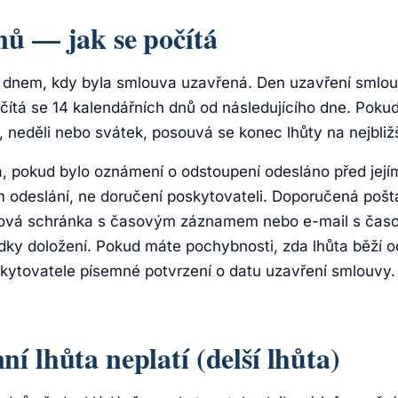
nů — jak se počítá
 dnem, kdy byla smlouva uzavřená. Den uzavření smlou
ítá se 14 kalendářních dnů od následujícího dne. Pokud
 neděli nebo svátek, posouvá se konec lhůty na nejbliž
, pokud bylo oznámení o odstoupení odesláno před jej
um odeslání, ne doručení poskytovateli. Doporučená pošt
atová schránka s časovým záznamem nebo e-mail s časo
dky doložení. Pokud máte pochybnosti, zda lhůta běží 
skytovatele písemné potvrzení o datu uzavření smlouvy.
í lhůta neplatí (delší lhůta)