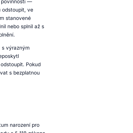
í povinnosti —
 odstoupit, ve
nem stanovené
il nebo splnil až s
lnění.
i s výrazným
eposkytl
 odstoupit. Pokud
ovat s bezplatnou
atum narození pro