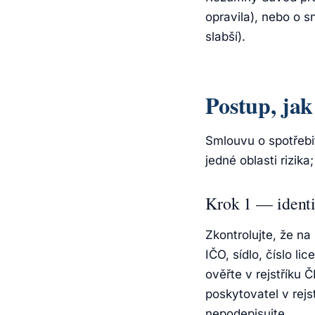
opravila), nebo o 
slabší).
Postup, jak
Smlouvu o spotřebi
jedné oblasti rizika
Krok 1 — identi
Zkontrolujte, že n
IČO, sídlo, číslo l
ověřte v rejstříku
poskytovatel v rej
nepodepisujte.