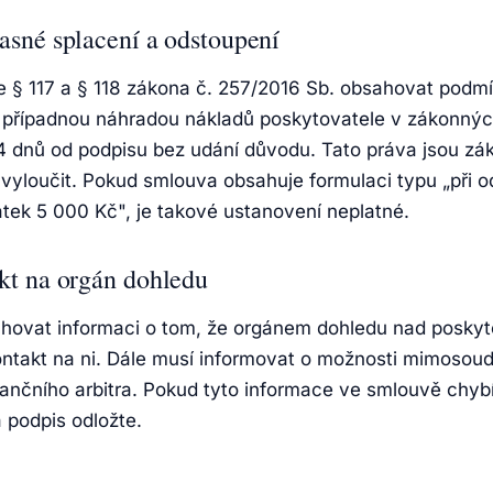
sné splacení a odstoupení
 § 117 a § 118 zákona č. 257/2016 Sb. obsahovat pod
 s případnou náhradou nákladů poskytovatele v zákonnýc
4 dnů od podpisu bez udání důvodu. Tato práva jsou zá
vyloučit. Pokud smlouva obsahuje formulaci typu „při o
atek 5 000 Kč", je takové ustanovení neplatné.
kt na orgán dohledu
hovat informaci o tom, že orgánem dohledu nad poskyt
ontakt na ni. Dále musí informovat o možnosti mimosoud
nančního arbitra. Pokud tyto informace ve smlouvě chyb
 podpis odložte.