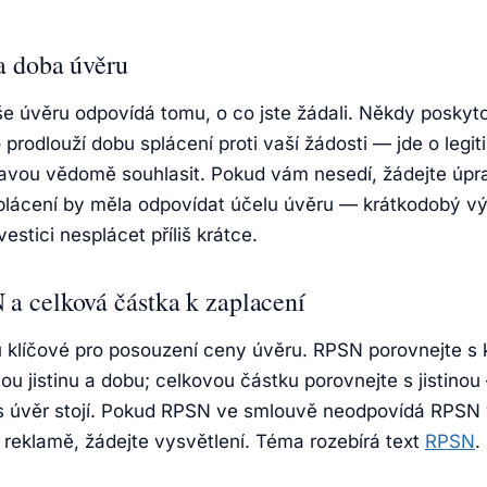
a doba úvěru
ýše úvěru odpovídá tomu, o co jste žádali. Někdy poskyt
prodlouží dobu splácení proti vaší žádosti — jde o legit
ravou vědomě souhlasit. Pokud vám nesedí, žádejte úp
plácení by měla odpovídat účelu úvěru — krátkodobý vý
estici nesplácet příliš krátce.
a celková částka k zaplacení
u klíčové pro posouzení ceny úvěru. RPSN porovnejte s
ou jistinu a dobu; celkovou částku porovnejte s jistinou 
s úvěr stojí. Pokud RPSN ve smlouvě neodpovídá RPSN
 reklamě, žádejte vysvětlení. Téma rozebírá text
RPSN
.