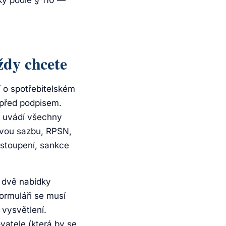
ky podle § 110 —
ždy chcete
 o spotřebitelském
 před podpisem.
ě uvádí všechny
kovou sazbu, RPSN,
dstoupení, sankce
e dvě nabídky
ormuláři se musí
 vysvětlení.
atele (která by se