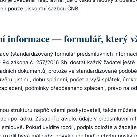
nebo je uvedena nesprávně, jde o vadu smlouvy s důsled
čen pouze diskontní sazbou ČNB.
í informace — formulář, který v
ace (standardizovaný formulář předsmluvních informací
§ 94 zákona č. 257/2016 Sb. dostat každý žadatel ještě
ladních dokumentů, protože ve standardizované podob
věru: jistinu, dobu splácení, počet a výši splátek, úro
zaplacení, podmínky předčasného splacení, právo na o
nou strukturu napříč všemi poskytovateli, takže můžet
dek po řádku. Zásadní pravidlo: údaje v předsmluvním f
 smlouvě. Pokud uvidíte rozdíl, podpis odložte a žádejte
rozdíl bývá málokdy; obvykle jde buď o chybu poskytov