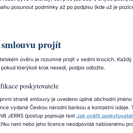
snahu posunout podmínky až po podpisu (kde už je pozice
 smlouvu projít
telském úvěru je rozumné projít v sedmi krocích. Každý
; pokud kterýkoli krok nesedí, podpis odložte.
fikace poskytovatele
a první straně smlouvy je uvedeno úplné obchodní jméno
icence vydané Českou národní bankou a kontaktní údaje. 
 ČNB JERRS (postup popisuje text
Jak ověřit poskytovate
stříku není nebo jeho licence neodpovídá nabízenému p