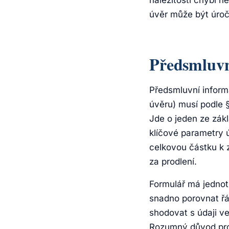
náležitostí chybí 
úvěr může být úro
Předsmluvn
Předsmluvní inform
úvěru) musí podle 
Jde o jeden ze zák
klíčové parametry ú
celkovou částku k 
za prodlení.
Formulář má jednot
snadno porovnat řá
shodovat s údaji ve
Rozumný důvod pro 