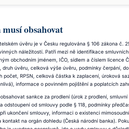
 musí obsahovat
telském úvěru je v Česku regulována § 106 zákona č. 2
vinných náležitostí. Patří mezi ně identifikace smluvních
lným obchodním jménem, IČO, sídlem a číslem licence Č
 druh úvěru, celková výše úvěru, podmínky čerpání, do
ch počet, RPSN, celková částka k zaplacení, úroková saz
livá), informace o povinném pojištění a poplatcích za
obsahovat sankce za prodlení (úrok z prodlení, smluvní
a odstoupení od smlouvy podle § 118, podmínky předča
 při ukončení smlouvy, informaci o existenci mimosoudn
a kontakt na orgán dohledu (Česká národní banka). Poku