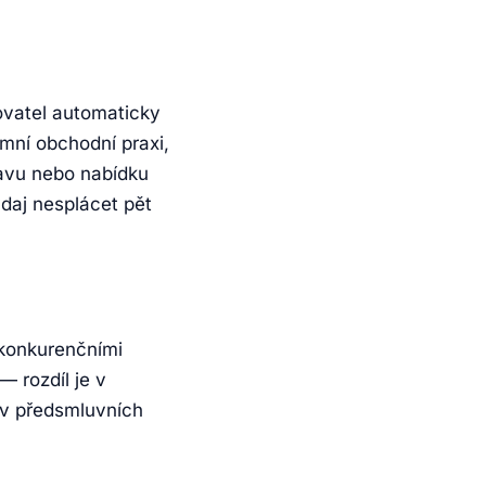
ovatel automaticky
imní obchodní praxi,
ravu nebo nabídku
daj nesplácet pět
 konkurenčními
— rozdíl je v
 v předsmluvních