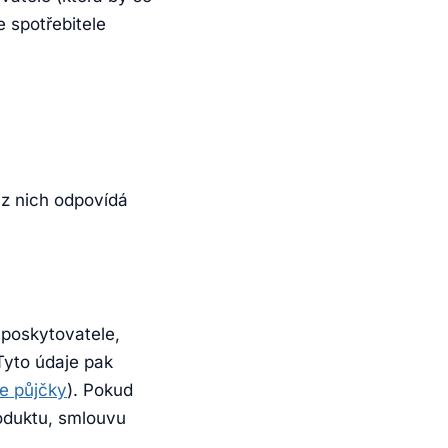
 spotřebitele
 z nich odpovídá
 poskytovatele,
Tyto údaje pak
le půjčky
). Pokud
roduktu, smlouvu