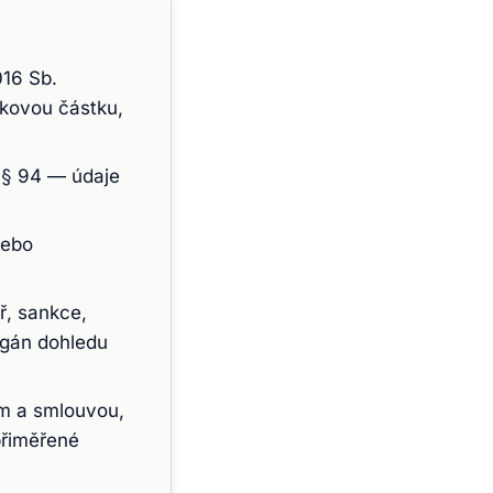
016 Sb.
lkovou částku,
 § 94 — údaje
nebo
ř, sankce,
rgán dohledu
em a smlouvou,
přiměřené