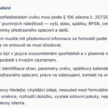
odnést
otřebitelském úvěru musí podle § 106 zákona č. 257/2
 povinných náležitostí — výši, dobu, splátku, RPSN, ce
ínky předčasného splacení a další.
m musíte mít předsmluvní informace ve formuláři podle
 a ve smlouvě se musí shodovat.
 být v jazyce srozumitelném spotřebiteli a v písemné 
é podobě s trvalým záznamem.
: identifikace stran, parametry úvěru, splátkový kalendá
dčasného splacení, právo na odstoupení, kontakt na o
louvy hledejte: chybějící údaje, nesoulad mezi formulář
 směnce, rozhodčí doložku, vysoké smluvní pokuty, ne
úkony klienta.