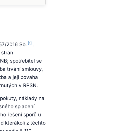
[1]
57/2016 Sb.
,
 stran
NB; spotřebitel se
ba trvání smlouvy,
ba a její povaha
hrnutých v RPSN.
 pokuty, náklady na
sného splacení
ího řešení sporů u
d kterákoli z těchto