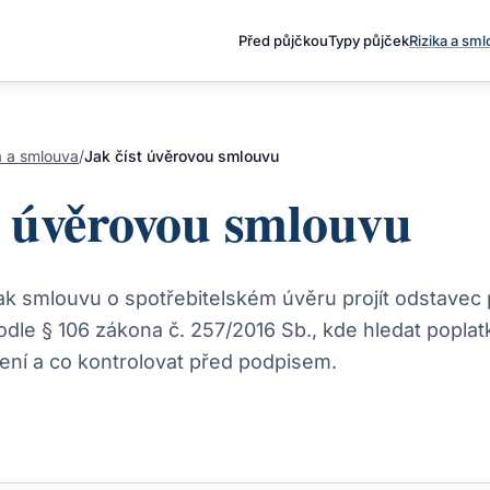
Před půjčkou
Typy půjček
Rizika a sm
a a smlouva
/
Jak číst úvěrovou smlouvu
t úvěrovou smlouvu
jak smlouvu o spotřebitelském úvěru projít odstavec 
dle § 106 zákona č. 257/2016 Sb., kde hledat poplatk
ní a co kontrolovat před podpisem.