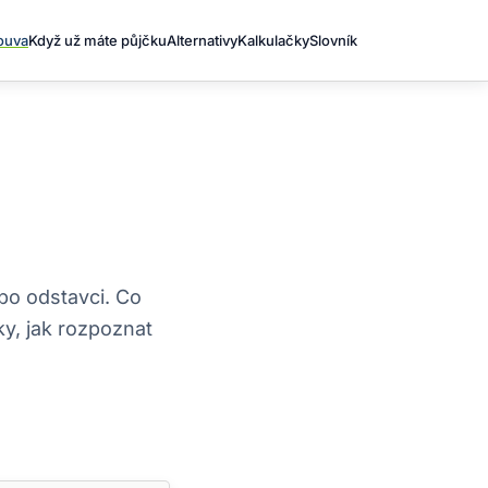
louva
Když už máte půjčku
Alternativy
Kalkulačky
Slovník
po odstavci. Co
y, jak rozpoznat