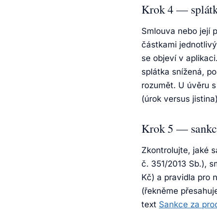
Krok 4 — splát
Smlouva nebo její 
částkami jednotlivý
se objeví v aplikac
splátka snížená, po
rozumět. U úvěru s 
(úrok versus jistina)
Krok 5 — sankce
Zkontrolujte, jaké
č. 351/2013 Sb.), s
Kč) a pravidla pro
(řekněme přesahuje 
text
Sankce za prod