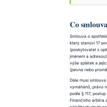
Co smlouva
Smlouva o spotřebi
který stanoví 17 po
(poskytovatel s úp
jménem a adresou),
výše splátek a jeji
(pevná nebo proměn
Dále musí smlouva 
vymáhání), právo n
podle § 117, postup
Finančního arbitra 