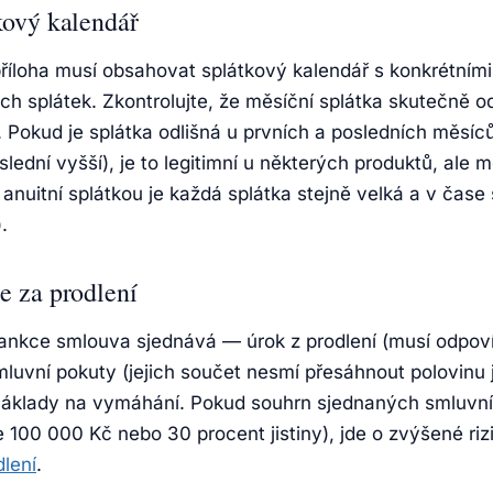
kový kalendář
příloha musí obsahovat splátkový kalendář s konkrétními
ch splátek. Zkontrolujte, že měsíční splátka skutečně 
i. Pokud je splátka odlišná u prvních a posledních měsíců
slední vyšší), je to legitimní u některých produktů, ale 
anuitní splátkou je každá splátka stejně velká a v čase s
.
 za prodlení
 sankce smlouva sjednává — úrok z prodlení (musí odpoví
mluvní pokuty (jejich součet nesmí přesáhnout polovinu 
 náklady na vymáhání. Pokud souhrn sjednaných smluvní
100 000 Kč nebo 30 procent jistiny), jde o zvýšené rizi
lení
.