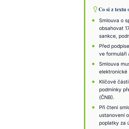
Co si z textu 
Smlouva o sp
obsahovat 17
sankce, podm
Před podpise
ve formuláři
Smlouva musí
elektronick
Klíčové části
podmínky pře
(ČNB).
Při čtení sm
ustanovení o
poplatky za 