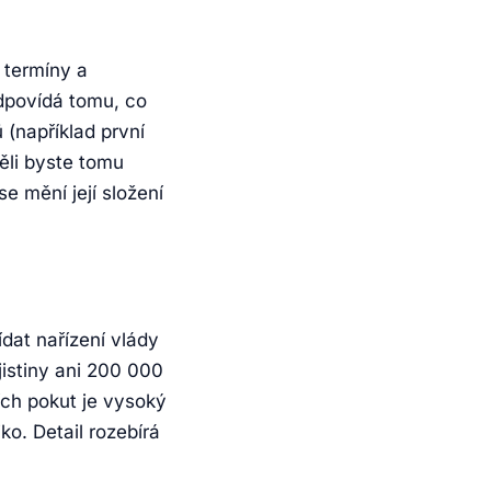
 termíny a
odpovídá tomu, co
 (například první
měli byste tomu
e mění její složení
dat nařízení vlády
jistiny ani 200 000
ch pokut je vysoký
ko. Detail rozebírá