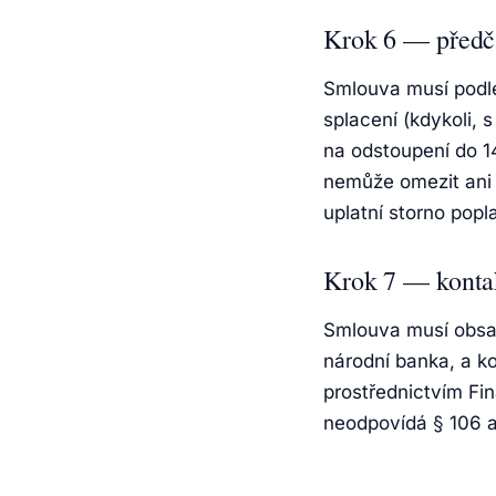
Krok 6 — předča
Smlouva musí podle
splacení (kdykoli,
na odstoupení do 1
nemůže omezit ani 
uplatní storno popl
Krok 7 — konta
Smlouva musí obsa
národní banka, a k
prostřednictvím Fi
neodpovídá § 106 a