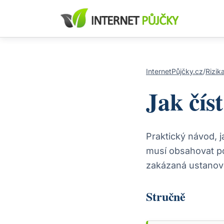
InternetPůjčky.cz
/
Rizik
Jak čís
Praktický návod, 
musí obsahovat po
zakázaná ustanove
Stručně