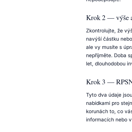
Krok 2 — výše 
Zkontrolujte, že v
navýší částku nebo 
ale vy musíte s úp
nepřijměte. Doba s
let, dlouhodobou inv
Krok 3 — RPSN 
Tyto dva údaje jso
nabídkami pro stejn
korunách to, co vá
informacích nebo v