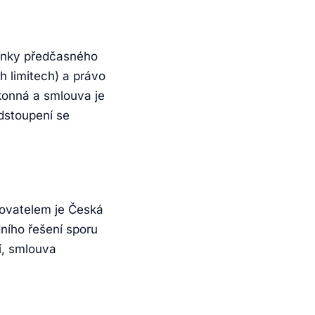
mínky předčasného
h limitech) a právo
konná a smlouva je
dstoupení se
ovatelem je Česká
ního řešení sporu
í, smlouva