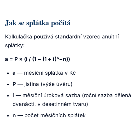
Jak se splátka počítá
Kalkulačka používá standardní vzorec anuitní
splátky:
a = P × (i / (1 − (1 + i)^−n))
a
— měsíční splátka v Kč
P
— jistina (výše úvěru)
i
— měsíční úroková sazba (roční sazba dělená
dvanácti, v desetinném tvaru)
n
— počet měsíčních splátek