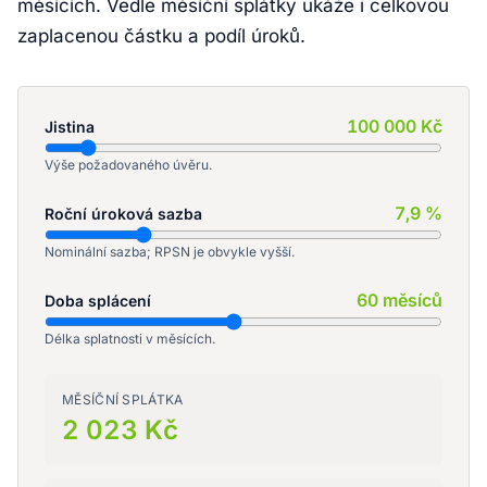
měsících. Vedle měsíční splátky ukáže i celkovou
zaplacenou částku a podíl úroků.
100 000 Kč
Jistina
Výše požadovaného úvěru.
7,9 %
Roční úroková sazba
Nominální sazba; RPSN je obvykle vyšší.
60 měsíců
Doba splácení
Délka splatnosti v měsících.
MĚSÍČNÍ SPLÁTKA
2 023 Kč