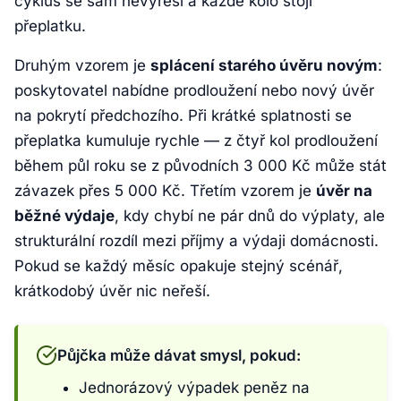
cyklus se sám nevyřeší a každé kolo stojí
přeplatku.
Druhým vzorem je
splácení starého úvěru novým
:
poskytovatel nabídne prodloužení nebo nový úvěr
na pokrytí předchozího. Při krátké splatnosti se
přeplatka kumuluje rychle — z čtyř kol prodloužení
během půl roku se z původních 3 000 Kč může stát
závazek přes 5 000 Kč. Třetím vzorem je
úvěr na
běžné výdaje
, kdy chybí ne pár dnů do výplaty, ale
strukturální rozdíl mezi příjmy a výdaji domácnosti.
Pokud se každý měsíc opakuje stejný scénář,
krátkodobý úvěr nic neřeší.
Půjčka může dávat smysl, pokud:
Jednorázový výpadek peněz na