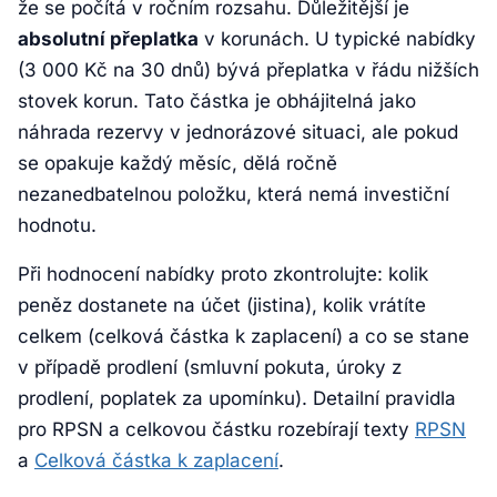
že se počítá v ročním rozsahu. Důležitější je
absolutní přeplatka
v korunách. U typické nabídky
(3 000 Kč na 30 dnů) bývá přeplatka v řádu nižších
stovek korun. Tato částka je obhájitelná jako
náhrada rezervy v jednorázové situaci, ale pokud
se opakuje každý měsíc, dělá ročně
nezanedbatelnou položku, která nemá investiční
hodnotu.
Při hodnocení nabídky proto zkontrolujte: kolik
peněz dostanete na účet (jistina), kolik vrátíte
celkem (celková částka k zaplacení) a co se stane
v případě prodlení (smluvní pokuta, úroky z
prodlení, poplatek za upomínku). Detailní pravidla
pro RPSN a celkovou částku rozebírají texty
RPSN
a
Celková částka k zaplacení
.