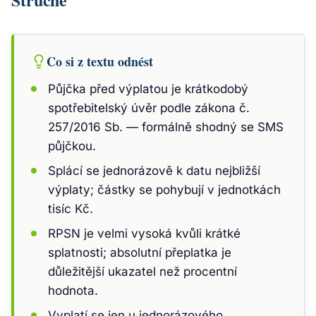
Co si z textu odnést
Půjčka před výplatou je krátkodobý
spotřebitelský úvěr podle zákona č.
257/2016 Sb. — formálně shodný se SMS
půjčkou.
Splácí se jednorázově k datu nejbližší
výplaty; částky se pohybují v jednotkách
tisíc Kč.
RPSN je velmi vysoká kvůli krátké
splatnosti; absolutní přeplatka je
důležitější ukazatel než procentní
hodnota.
Vyplatí se jen u jednorázového,