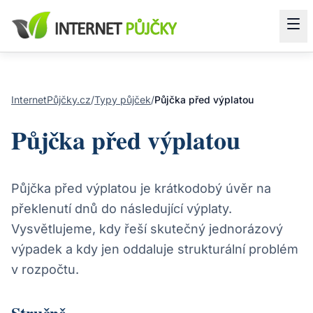
InternetPůjčky.cz
/
Typy půjček
/
Půjčka před výplatou
Půjčka před výplatou
Půjčka před výplatou je krátkodobý úvěr na
překlenutí dnů do následující výplaty.
Vysvětlujeme, kdy řeší skutečný jednorázový
výpadek a kdy jen oddaluje strukturální problém
v rozpočtu.
Stručně