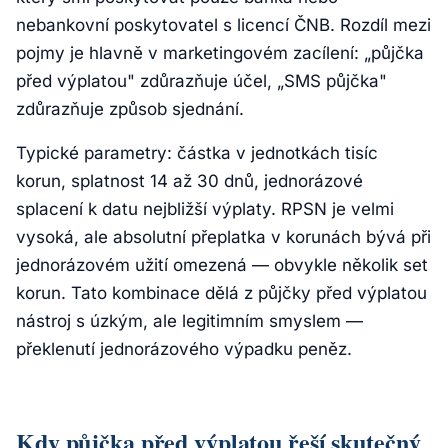
nebankovní poskytovatel s licencí ČNB. Rozdíl mezi
pojmy je hlavně v marketingovém zacílení: „půjčka
před výplatou" zdůrazňuje účel, „SMS půjčka"
zdůrazňuje způsob sjednání.
Typické parametry: částka v jednotkách tisíc
korun, splatnost 14 až 30 dnů, jednorázové
splacení k datu nejbližší výplaty. RPSN je velmi
vysoká, ale absolutní přeplatka v korunách bývá při
jednorázovém užití omezená — obvykle několik set
korun. Tato kombinace dělá z půjčky před výplatou
nástroj s úzkým, ale legitimním smyslem —
překlenutí jednorázového výpadku peněz.
Kdy půjčka před výplatou řeší skutečný