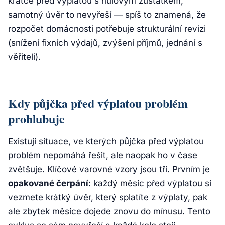
krátce před výplatou s nulovým zůstatkem,
samotný úvěr to nevyřeší — spíš to znamená, že
rozpočet domácnosti potřebuje strukturální revizi
(snížení fixních výdajů, zvýšení příjmů, jednání s
věřiteli).
Kdy půjčka před výplatou problém
prohlubuje
Existují situace, ve kterých půjčka před výplatou
problém nepomáhá řešit, ale naopak ho v čase
zvětšuje. Klíčové varovné vzory jsou tři. Prvním je
opakované čerpání
: každý měsíc před výplatou si
vezmete krátký úvěr, který splatíte z výplaty, pak
ale zbytek měsíce dojede znovu do mínusu. Tento