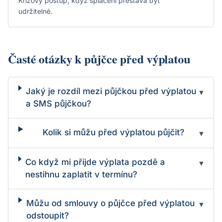
Krizový postup, když splácení přestává být
udržitelné.
Časté otázky k půjčce před výplatou
Jaký je rozdíl mezi půjčkou před výplatou
▾
a SMS půjčkou?
Kolik si můžu před výplatou půjčit?
▾
Co když mi přijde výplata pozdě a
▾
nestihnu zaplatit v termínu?
Můžu od smlouvy o půjčce před výplatou
▾
odstoupit?